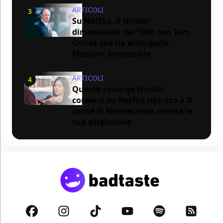
ARTICOLI
3
Su Netflix, il thriller
dimenticato del 1993 con Tom
Cruise che ha anticipato
Mission: Impossible
ARTICOLI
4
Questo revenge thriller
coreano su Netflix ispirato a Il
conte di Montecristo merita la
tua attenzione