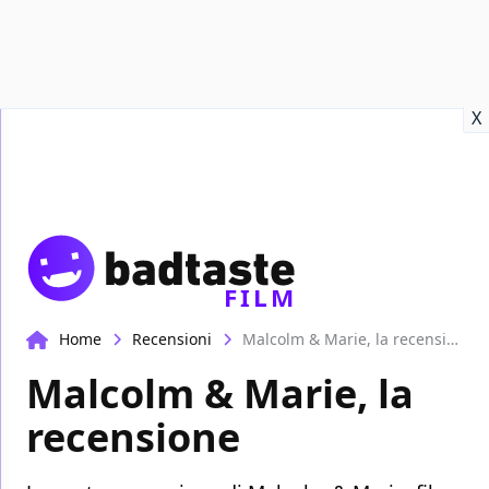
Recensioni
Format video
Marvel
Netflix
Disney+
Prime
X
FILM
Home
Recensioni
Malcolm & Marie, la recensione
Malcolm & Marie, la
recensione