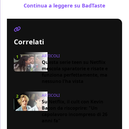
Continua a leggere su BadTaste
Correlati
ARTICOLI
1
Questa serie teen su Netflix
mescola sparatorie e risate e
funziona perfettamente, ma
nessuno l'ha vista
ARTICOLI
2
Su Netflix, il cult con Kevin
Bacon da riscoprire: "Un
capolavoro incompreso di 26
anni fa"