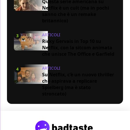
Questa serie americana su
Netflix è un cult (ma in pochi
sanno che è un remake
britannico)
ARTICOLI
3
Ricky Gervais in Top 10 su
Netflix, con la sitcom animata
che unisce The Office e Garfield
ARTICOLI
4
Su Netflix, c'è un nuovo thriller
che aspirava a replicare
Spielberg (ma è stato
stroncato)