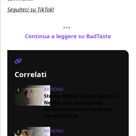
Seguiteci su TikTok!
Continua a leggere su BadTaste
Correlati
ARTICOLI
1
Steven Moffat e Mark Gatiss su
Netflix, con un'originale
versione del romanzo gotico
per eccellenza
ARTICOLI
2