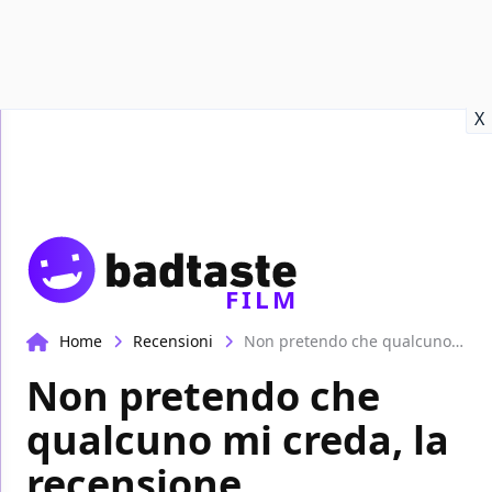
Recensioni
Format video
Marvel
Netflix
Disney+
Prime
X
FILM
Home
Recensioni
Non pretendo che qualcuno mi creda, la recensione
Non pretendo che
qualcuno mi creda, la
recensione