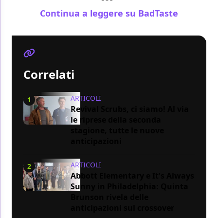
Continua a leggere su BadTaste
Correlati
ARTICOLI
1
Revival Scrubs, ci siamo! Al via
le riprese della seconda
stagione, tutte le nuove
anticipazioni
ARTICOLI
2
Abbott Elementary e It's Always
Sunny in Philadelphia: Quinta
Brunson rivela delle
anticipazioni sul crossover