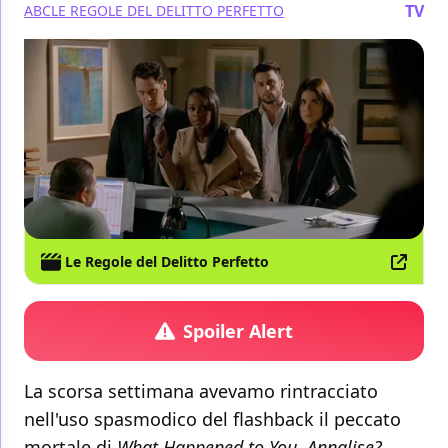
TV
ABC
LE REGOLE DEL DELITTO PERFETTO
Le Regole del Delitto Perfetto
Spoiler Alert
La scorsa settimana avevamo rintracciato
nell'uso spasmodico del flashback il peccato
mortale di
What Happened to You, Annalise?
,