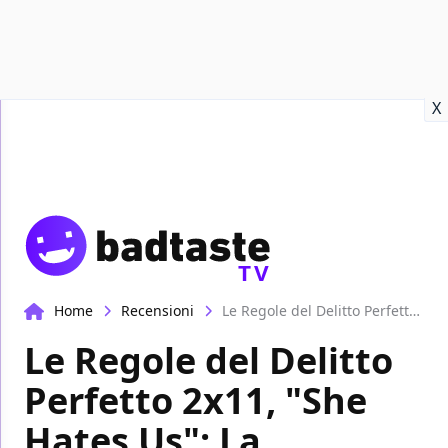
Recensioni
Format video
Marvel
Netflix
Disney+
Prime
X
TV
Home
Recensioni
Le Regole del Delitto Perfetto 2x11, "She Hates Us": La recensione
Le Regole del Delitto
Perfetto 2x11, "She
Hates Us": La