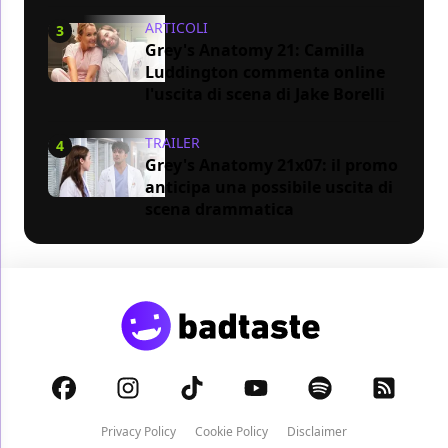
ARTICOLI
3
Grey's Anatomy 21: Camilla
Luddington commenta online
l'uscita di scena di Jake Borelli
TRAILER
4
Grey's Anatomy 21x07: il promo
anticipa una possibile uscita di
scena drammatica
Privacy Policy
Cookie Policy
Disclaimer