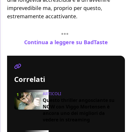
imprevedibile ma, proprio per questo,
estremamente accattivante.
Continua a leggere su BadTaste
Correlati
ARTICOLI
1
Questo thriller angosciante su
NOW con Viggo Mortensen è
ancora uno dei migliori da
vedere in streaming