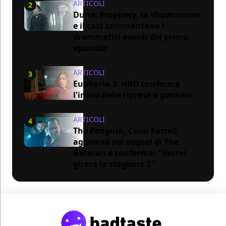
ARTICOLI
2
Dune: Prophecy, la showrunner
e il cast commentano i
drammatici eventi del primo
episodio
ARTICOLI
3
Euphoria 3: HBO conferma
l'inizio delle riprese a gennaio
ARTICOLI
4
The Penguin, Colin Farrell
aggiorna sul sequel di The
Batman e conferma: "Vorrei
girare la stagione 2"