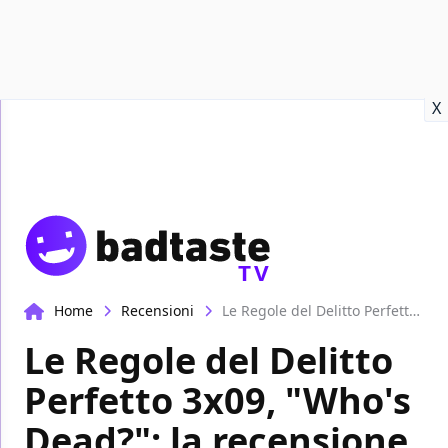
Recensioni
Format video
Marvel
Netflix
Disney+
Prime
X
TV
Home
Recensioni
Le Regole del Delitto Perfetto 3x09, "Who's Dead?": la recensione
Le Regole del Delitto
Perfetto 3x09, "Who's
Dead?": la recensione