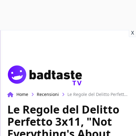
Recensioni
Format video
Marvel
Netflix
Disney+
Prime
X
TV
Home
Recensioni
Le Regole del Delitto Perfetto 3x11, "Not Everything's About Annalise": la recensione
Le Regole del Delitto
Perfetto 3x11, "Not
Everything's About