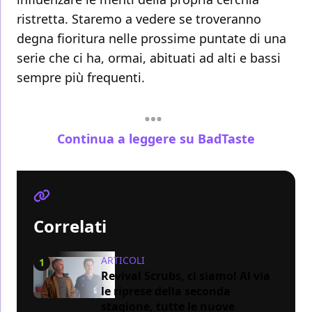
ristretta. Staremo a vedere se troveranno
degna fioritura nelle prossime puntate di una
serie che ci ha, ormai, abituati ad alti e bassi
sempre più frequenti.
Continua a leggere su BadTaste
Correlati
ARTICOLI
1
Revival Scrubs, ci siamo! Al via
le riprese della seconda
stagione, tutte le nuove