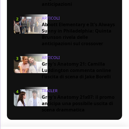
anticipazioni
ARTICOLI
2
Abbott Elementary e It's Always
Sunny in Philadelphia: Quinta
Brunson rivela delle
anticipazioni sul crossover
ARTICOLI
3
Grey's Anatomy 21: Camilla
Luddington commenta online
l'uscita di scena di Jake Borelli
TRAILER
4
Grey's Anatomy 21x07: il promo
anticipa una possibile uscita di
scena drammatica