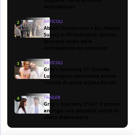
anticipazioni
ARTICOLI
2
Abbott Elementary e It's Always
Sunny in Philadelphia: Quinta
Brunson rivela delle
anticipazioni sul crossover
ARTICOLI
3
Grey's Anatomy 21: Camilla
Luddington commenta online
l'uscita di scena di Jake Borelli
TRAILER
4
Grey's Anatomy 21x07: il promo
anticipa una possibile uscita di
scena drammatica