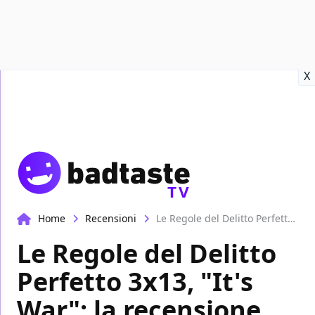
Recensioni
Format video
Marvel
Netflix
Disney+
Prime
X
TV
Home
Recensioni
Le Regole del Delitto Perfetto 3x13, "It's War": la recensione
Le Regole del Delitto
Perfetto 3x13, "It's
War": la recensione