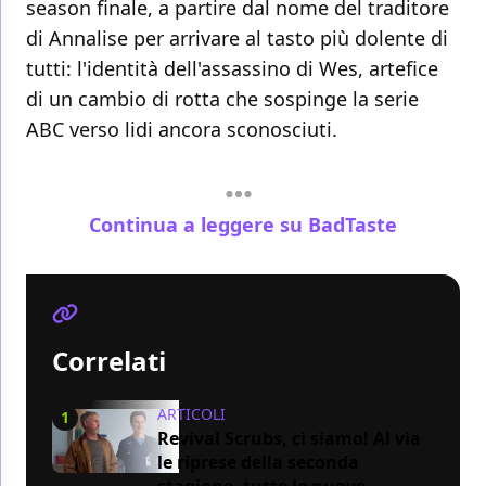
season finale, a partire dal nome del traditore
di Annalise per arrivare al tasto più dolente di
tutti: l'identità dell'assassino di Wes, artefice
di un cambio di rotta che sospinge la serie
ABC verso lidi ancora sconosciuti.
Continua a leggere su BadTaste
Correlati
ARTICOLI
1
Revival Scrubs, ci siamo! Al via
le riprese della seconda
stagione, tutte le nuove