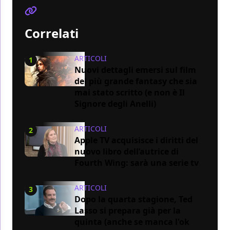
Correlati
ARTICOLI
1
Nuovi dettagli emersi sul film
del più grande fantasy che sia
mai stato scritto (e non è Il
Signore degli Anelli)
ARTICOLI
2
Apple TV acquisisce i diritti del
nuovo libro dell’autrice di
Fourth Wing: sarà una serie tv
ARTICOLI
3
Dopo la quarta stagione, Ted
Lasso si prepara già per la
quinta (anche se manca l'ok