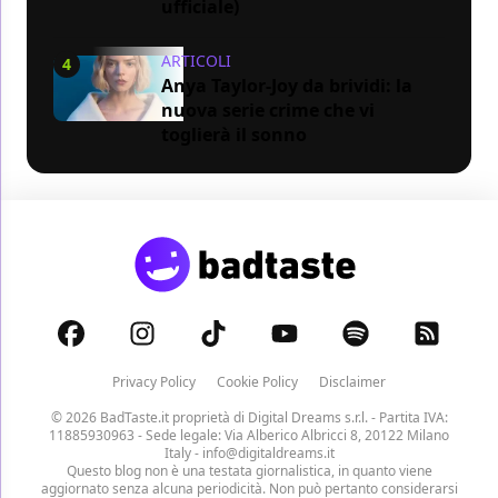
ufficiale)
ARTICOLI
4
Anya Taylor-Joy da brividi: la
nuova serie crime che vi
toglierà il sonno
Privacy Policy
Cookie Policy
Disclaimer
© 2026 BadTaste.it proprietà di
Digital Dreams s.r.l.
- Partita IVA:
11885930963 - Sede legale: Via Alberico Albricci 8, 20122 Milano
Italy -
info@digitaldreams.it
Questo blog non è una testata giornalistica, in quanto viene
aggiornato senza alcuna periodicità. Non può pertanto considerarsi