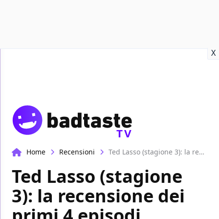
Recensioni
Format video
Marvel
Netflix
Disney+
Prime
X
TV
Home
Recensioni
Ted Lasso (stagione 3): la recensione dei primi 4 episodi
Ted Lasso (stagione
3): la recensione dei
primi 4 episodi