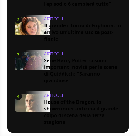
l'episodio 6 cambierà tutto"
ARTICOLI
2
Il grande ritorno di Euphoria: in
arrivo un’ultima uscita post-
finale
ARTICOLI
3
Serie Harry Potter, ci sono
importanti novità per le scene
di Quidditch: "Saranno
grandiose"
ARTICOLI
4
House of the Dragon, lo
showrunner anticipa il grande
colpo di scena della terza
stagione