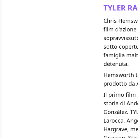
TYLER RA
Chris Hemswor
film d'azion
sopravvissuto
sotto copertu
famiglia malt
detenuta.
Hemsworth to
prodotto da 
Il primo film
storia di And
González. TY
Larocca, Ang
Hargrave, me
Grayson, Ste