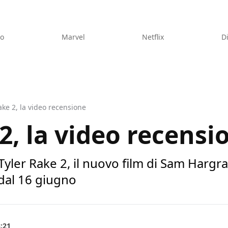
eo
Marvel
Netflix
D
ake 2, la video recensione
2, la video recensi
Tyler Rake 2, il nuovo film di Sam Hargr
dal 16 giugno
8:21