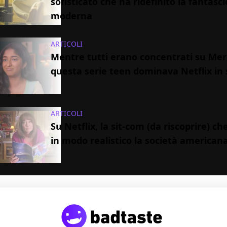
sofisticato che ha ridefinito la fantasc
moderna
ARTICOLI
Mentre tutti erano concentrati su Mer
questa serie teen dominava Netflix in 
ARTICOLI
Su Netflix, la sit-com (da riscoprire) c
in modo realistico la società american