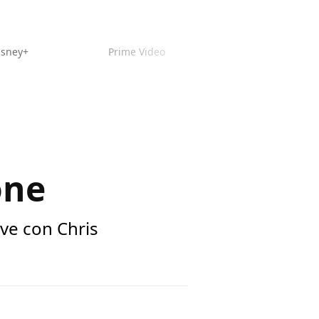
isney+
Prime Video
one
ave con Chris