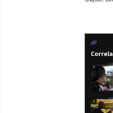
Correla
1
2