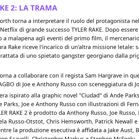
KE 2: LA TRAMA
th torna a interpretare il ruolo del protagonista ne
e Netflix di grande successo TYLER RAKE. Dopo essere
 a malapena agli eventi del primo film, il mercenari
ra Rake riceve l'incarico di un'altra missione letale: s
rattata di uno spietato gangster georgiano dalla prig
rna a collaborare con il regista Sam Hargrave in que
AGBO di Joe e Anthony Russo con sceneggiatura di J
 era ispirato alla graphic novel "Ciudad" di Ande Park
e Parks, Joe e Anthony Russo con illustrazioni di Fe
LER RAKE 2 è prodotto da Anthony Russo, Joe Russo,
ela Russo-Otstot, Chris Hemsworth, Patrick Newall 
ntre la produzione esecutiva è affidata a Jake Aust,
ven Scavelli, Christopher Markus e Stephen McFeely.