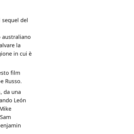
l sequel del
o australiano
alvare la
ione in cui è
sto film
oe Russo.
s, da una
rnando León
 Mike
e Sam
 Benjamin