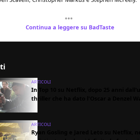
Continua a leggere su BadTaste
ti
ARTICOLI
In Top 10 su Netflix, dopo 25 anni dall'us
thriller che ha dato l'Oscar a Denzel 
ARTICOLI
Ryan Gosling e Jared Leto su Netflix, n