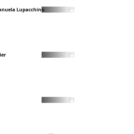
manuela Lupacchino
ier