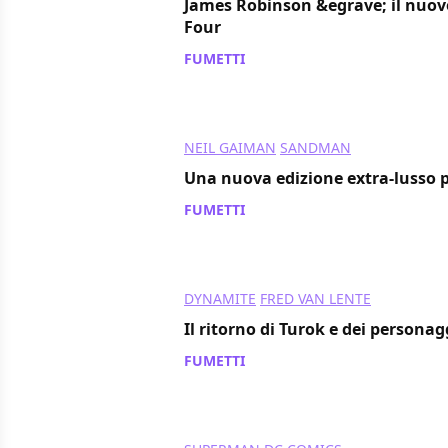
James Robinson &egrave; il nuovo
Four
FUMETTI
/ 12 nov 2013
NEIL GAIMAN
SANDMAN
Una nuova edizione extra-lusso
FUMETTI
/ 12 nov 2013
DYNAMITE
FRED VAN LENTE
Il ritorno di Turok e dei persona
FUMETTI
/ 11 nov 2013