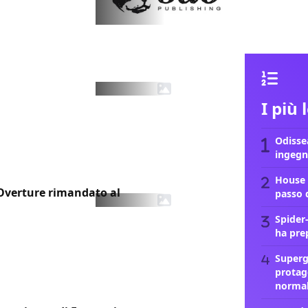
I più 
Odissea
ingegn
House 
Overture rimandato al
passo 
Spider
ha pre
Supergi
protag
norma