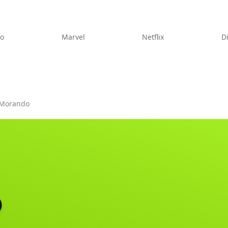
eo
Marvel
Netflix
D
 Morando
o