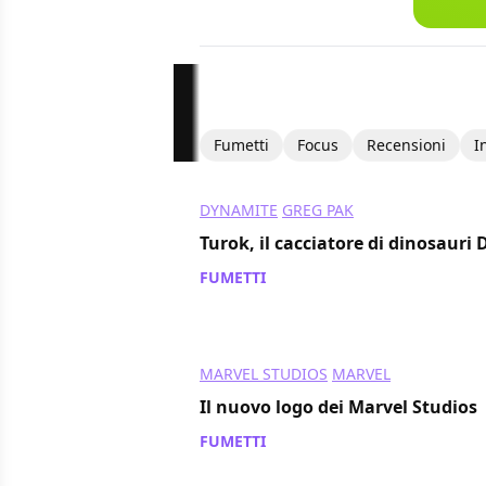
Fumetti
Focus
Recensioni
I
DYNAMITE
GREG PAK
Turok, il cacciatore di dinosauri
FUMETTI
/ 15 nov 2013
MARVEL STUDIOS
MARVEL
Il nuovo logo dei Marvel Studios
FUMETTI
/ 15 nov 2013