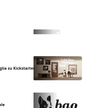
lia su Kickstarter
ale