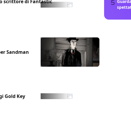
 scrittore di Fantastic
Guarda
spetta
 per Sandman
ggi Gold Key