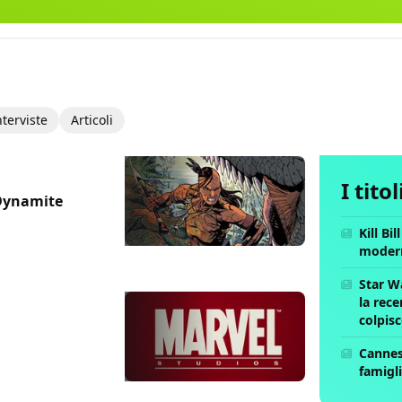
nterviste
Articoli
I tito
 Dynamite
Kill Bi
moder
Star W
la rece
colpis
Cannes 
famigli