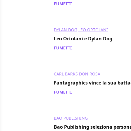
FUMETTI
/ 14 nov 2013
DYLAN DOG
LEO ORTOLANI
Leo Ortolani e Dylan Dog
FUMETTI
/ 14 nov 2013
CARL BARKS
DON ROSA
Fantagraphics vince la sua battag
FUMETTI
/ 14 nov 2013
BAO PUBLISHING
Bao Publishing seleziona person