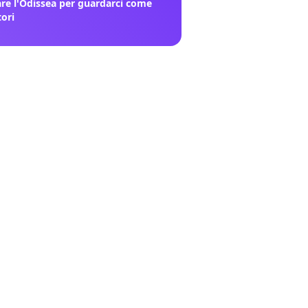
re l'Odissea per guardarci come
tori