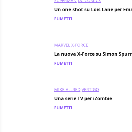
SUPERMAN
DC COMICS
Un one-shot su Lois Lane per E
FUMETTI
/ 09 nov 2013
MARVEL
X-FORCE
La nuova X-Force su Simon Spurr
FUMETTI
/ 08 nov 2013
MIKE ALLRED
VERTIGO
Una serie TV per iZombie
FUMETTI
/ 08 nov 2013