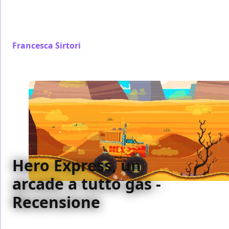
gameplay classico e divertente, un'estetica piacevole
e alcune opzioni di personalizzazione non del tutto
scontate
Francesca Sirtori
/ 19 lug 2019
Hero Express, un
arcade a tutto gas -
Recensione
Hero Express è perfettamente in linea con lo stile di