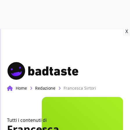
Recensioni
Format video
Marvel
Netflix
Disney+
Prime
X
Home
Redazione
Francesca Sirtori
Tutti i contenuti di
Francesca