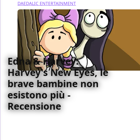
DAEDALIC ENTERTAINMENT
Edna & Harvey:
Harvey's New Eyes, le
brave bambine non
esistono più -
Recensione
Edna & Harvey: Harvey's New Eyes è in una storia dal
copione ben scritto e non scontato. Osservare il
viaggio di formazione dell'eroe è sempre