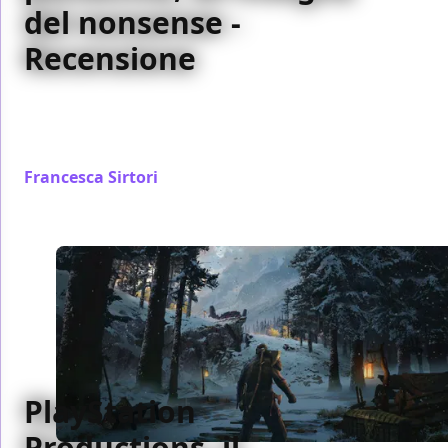
del nonsense -
Recensione
Un'apocalisse bizzarra nella quale sopravvivere
massacrando nemici di ogni tipo: la recensione di
Infected Shelter
Francesca Sirtori
/ 06 giu 2019
PlayStation
Productions, il