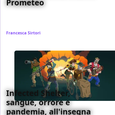
Prometeo
La ormai sempre più frequente presenza degli attori
reali nel mondo dei videogiochi non è più solo una
questione di marketing
Francesca Sirtori
/ 17 giu 2019
Infected Shelter,
sangue, orrore e
pandemia, all'insegna