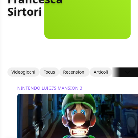
Sirtori
Videogiochi
Focus
Recensioni
Articoli
NINTENDO
LUIGI'S MANSION 3