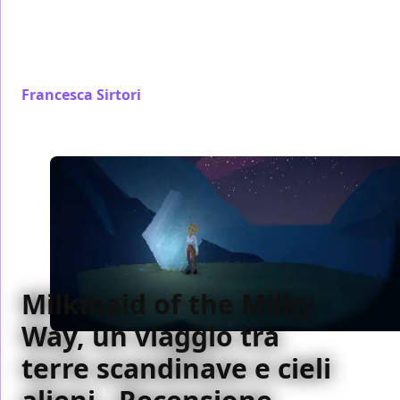
interessante, soprattutto quando i cambiamenti
interiori sono stravaganti e talvolta imprevedibili. E
anche perché in questo caso è una piuttosto
improbabile giovincella
Francesca Sirtori
/ 12 set 2019
Milkmaid of the Milky
Way, un viaggio tra
terre scandinave e cieli