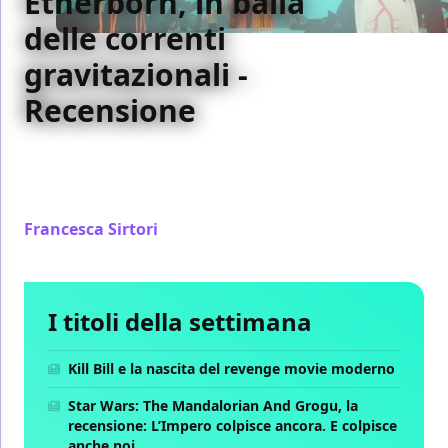
Etherborn, in balìa
delle correnti
gravitazionali -
Recensione
La particolarità che differenzia Etherborn da altri
titoli dello stesso genere è lo stravolgimento dei
concetti di gravità e di prospettiva
Francesca Sirtori
/ 05 ago 2019
I titoli della settimana
Kill Bill e la nascita del revenge movie moderno
Star Wars: The Mandalorian And Grogu, la
recensione: L’Impero colpisce ancora. E colpisce
anche noi