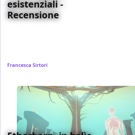
esistenziali -
Recensione
The Great Perhaps è un'esperienza del tutto
convincente, non solo grazie a un gameplay
interessante e stimolante e al coinvolgimento
veicolato dal comparto tecnico, ma soprattutto per
quanto suscita nel giocatore
Francesca Sirtori
/ 13 ago 2019