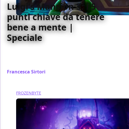
Luigi's Mansion 3: i 5
punti chiave da tenere
bene a mente |
Speciale
Luigi's Mansion 3 arriverà il prossimo 31 ottobre e,
nel frattempo, dopo la nostra prova, vediamo quali
sono i 5 punti chiave da tenere bene a mente
Francesca Sirtori
/ 27 ott 2019
FROZENBYTE