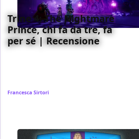
Trine 4: The Nightmare
Prince, chi fa da tre, fa
per sé | Recensione
Trine 4: The Nightmare Prince è il seguito di una
storia fantasy che riesce ancora ad affascinarci con
enigmi e puzzle da risolvere, al netto di qualche
problema tecnico che non riesce a rendere del tutto
perfetto questo titolo
Francesca Sirtori
/ 07 ott 2019