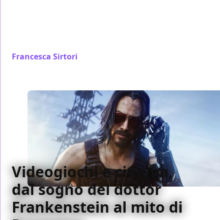
capacità di orchestrare elementi di gameplay di
differente provenienza, anche al netto di una certa
ripetitività di fondo e della mancanza di rifinitura in
certi aspetti
Francesca Sirtori
/ 20 giu 2019
Videogiochi e cinema,
dal sogno del dottor
Frankenstein al mito di