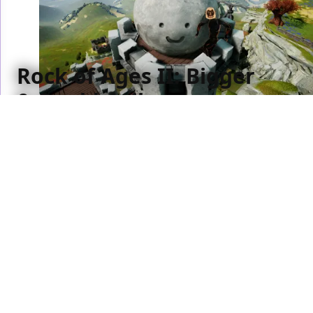
Rock of Ages II: Bigger
& Boulder, il
travolgente corso della
storia - Recensione
In Rock of Ages II: Bigger and Boulder si distrugge di
tutto e si ripercorre la storia in chiave ironica e ai
limiti dell'assurdo: la nostra recensione
Francesca Sirtori
/ 21 mag 2019