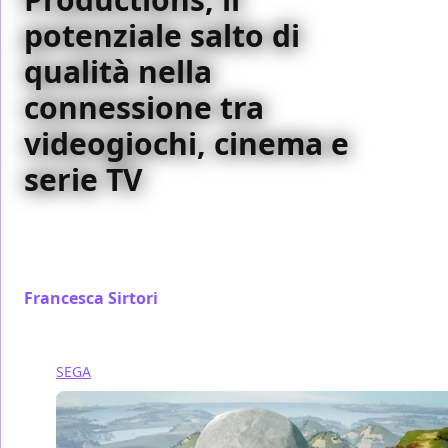
potenziale salto di
qualità nella
connessione tra
videogiochi, cinema e
serie TV
Sony ha aperto Playstation Productions, compagnia
che si occuperà di realizzare film e serie TV tratte
dalle sue proprietà intellettuali videoludiche
Francesca Sirtori
/ 22 mag 2019
SEGA