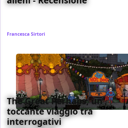
alieni - Recensione
Milkmaid of the Milky Way prova a dare al giocatore
una lettura semplice, quasi fiabesca, ma pur sempre
efficace, di temi sempre attuali
Francesca Sirtori
/ 02 set 2019
The Great Perhaps, un
toccante viaggio tra
interrogativi