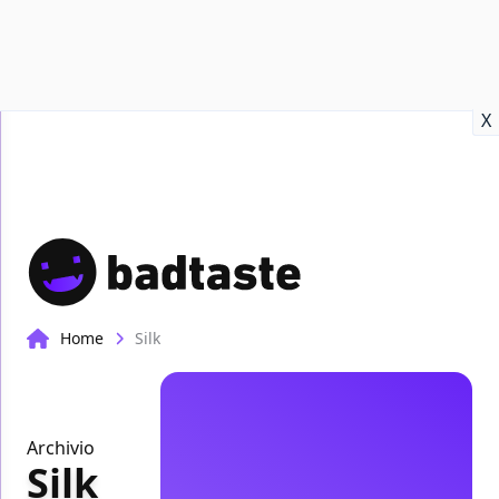
Recensioni
Format video
Marvel
Netflix
Disney+
Prime
X
Home
Silk
Archivio
Silk