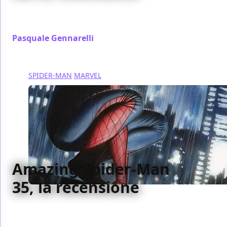
Abbiamo recensito per voi il numero 36 di Amazing
Spider-Man, edito da Panini Comics
Pasquale Gennarelli
/ 31 ott 2017
SPIDER-MAN
MARVEL
Amazing Spider-Man
35, la recensione
Abbiamo recensito per voi il numero 35 di Amazing
Spider-Man, edito da Panini Comics