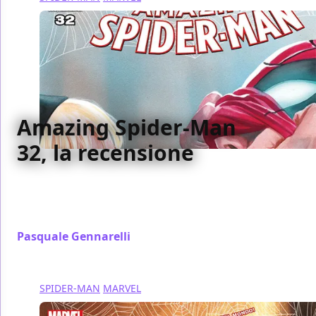
Amazing Spider-Man
32, la recensione
Abbiamo recensito per voi il numero 32 di Amazing
Spider-Man, con il settimo capitolo de il Complotto
del Clone
Pasquale Gennarelli
/ 09 set 2017
SPIDER-MAN
MARVEL