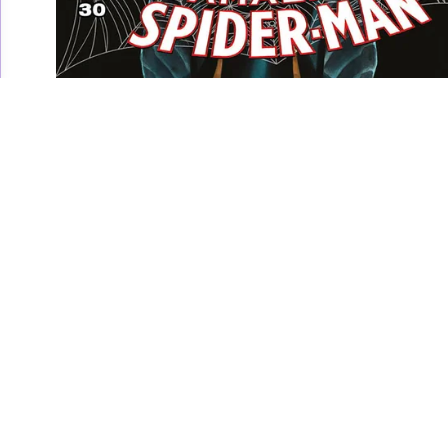
Amazing Spider-Man
30, la recensione
Abbiamo recensito per voi il numero 30 di Amazing
Spider-Man, con il quinto capitolo di il Complotto del
Clone
Pasquale Gennarelli
/ 05 ago 2017
SPIDER-MAN
MARVEL