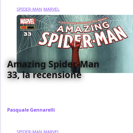
SPIDER-MAN
MARVEL
Amazing Spider-Man
33, la recensione
Abbiamo recensito per voi il numero 33 di Amazing
Spider-Man, con l'ottavo capitolo de il Complotto del
Clone
Pasquale Gennarelli
/ 24 set 2017
SPIDER-MAN
MARVEL