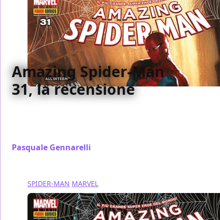
Amazing Spider-Man
31, la recensione
Abbiamo recensito per voi il numero 31 di Amazing
Spider-Man, con il sesto capitolo de il Complotto del
Clone
Pasquale Gennarelli
/ 20 ago 2017
SPIDER-MAN
MARVEL