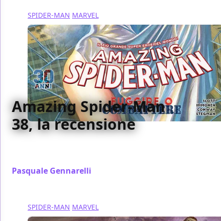
SPIDER-MAN
MARVEL
Amazing Spider-Man
38, la recensione
Abbiamo recensito per voi il trentottesimo numero
di Amazing Spider-Man, pubblicato da Panini Comics
Pasquale Gennarelli
/ 03 dic 2017
SPIDER-MAN
MARVEL