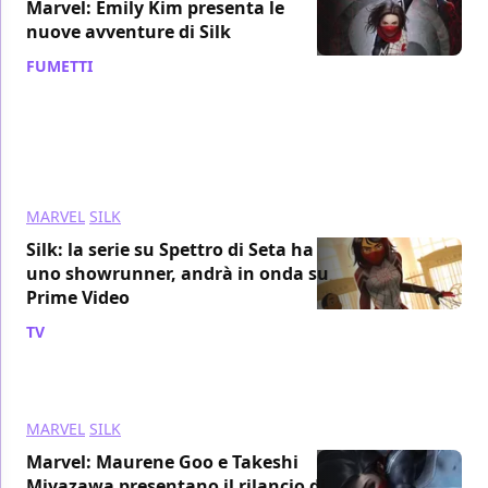
Marvel: Emily Kim presenta le
nuove avventure di Silk
FUMETTI
/ 28 ott 2021
MARVEL
SILK
Silk: la serie su Spettro di Seta ha
uno showrunner, andrà in onda su
Prime Video
TV
/ 21 giu 2021
MARVEL
SILK
Marvel: Maurene Goo e Takeshi
Miyazawa presentano il rilancio di