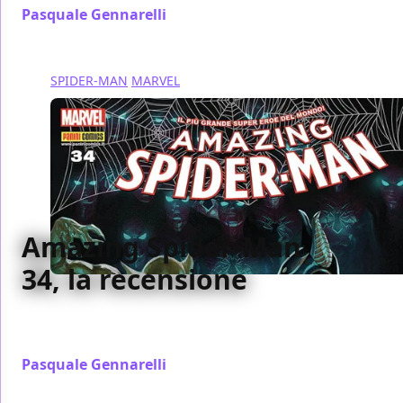
Pasquale Gennarelli
/ 21 ott 2017
SPIDER-MAN
MARVEL
Amazing Spider-Man
34, la recensione
Abbiamo recensito per voi il numero 34 di Amazing
Spider-Man, edito da Panini Comics
Pasquale Gennarelli
/ 07 ott 2017