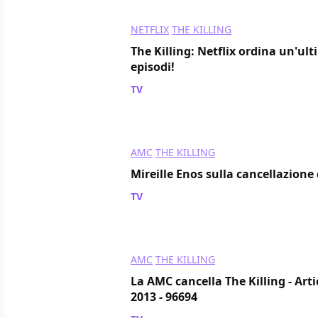
NETFLIX
THE KILLING
The Killing: Netflix ordina un'ult
episodi!
TV
/ 16 nov 2013
AMC
THE KILLING
Mireille Enos sulla cancellazione 
TV
/ 14 set 2013
AMC
THE KILLING
La AMC cancella The Killing - Art
2013 - 96694