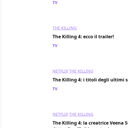
TV
/ 05 lug 2014
THE KILLING
The Killing 4: ecco il trailer!
TV
/ 03 lug 2014
NETFLIX
THE KILLING
The Killing 4: i titoli degli ultimi 
TV
/ 02 lug 2014
NETFLIX
THE KILLING
The Killing 4: la creatrice Veena 