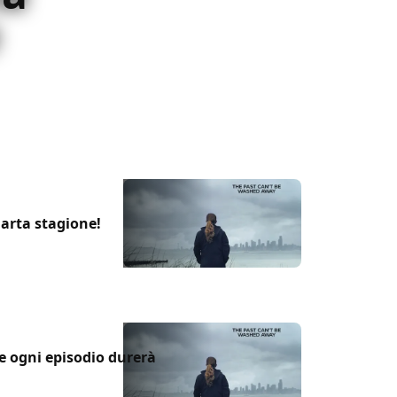
gione di The Killing: la storia di Linden e
uarta stagione!
he ogni episodio durerà