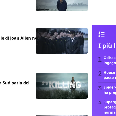
ale di Joan Allen nel
I più 
Odissea
ingegn
House 
passo 
a Sud parla del
Spider
ha pre
Supergi
protag
norma