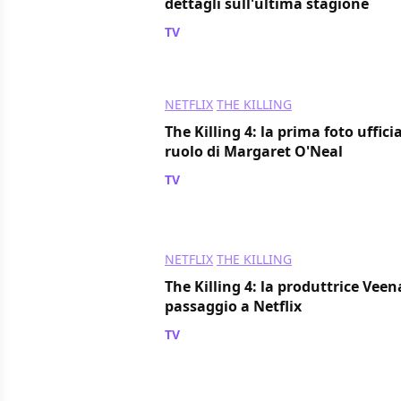
dettagli sull'ultima stagione
TV
/ 01 lug 2014
NETFLIX
THE KILLING
The Killing 4: la prima foto uffici
ruolo di Margaret O'Neal
TV
/ 27 giu 2014
NETFLIX
THE KILLING
The Killing 4: la produttrice Veen
passaggio a Netflix
TV
/ 22 giu 2014