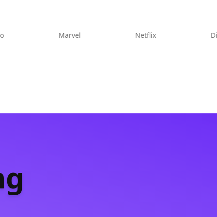
eo
Marvel
Netflix
D
ng