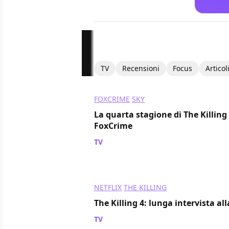
TV
Recensioni
Focus
Articol
FOXCRIME
SKY
La quarta stagione di The Killing
FoxCrime
TV
/ 20 nov 2014
NETFLIX
THE KILLING
The Killing 4: lunga intervista al
TV
/ 29 ago 2014