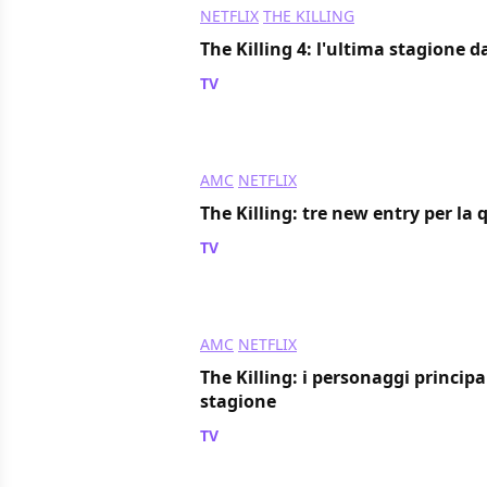
NETFLIX
THE KILLING
The Killing 4: l'ultima stagione d
TV
/ 25 apr 2014
AMC
NETFLIX
The Killing: tre new entry per la
TV
/ 06 feb 2014
AMC
NETFLIX
The Killing: i personaggi principa
stagione
TV
/ 14 dic 2013