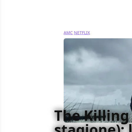
AMC
NETFLIX
The Killing
stagione): 