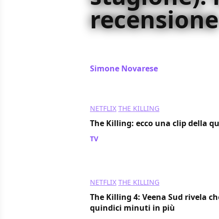
recensione
Il commento alla quarta e ultima sta
Holder si conclude su Netflix
Simone Novarese
/ 04 ago 2014
NETFLIX
THE KILLING
The Killing: ecco una clip della q
TV
/ 29 lug 2014
NETFLIX
THE KILLING
The Killing 4: Veena Sud rivela c
quindici minuti in più