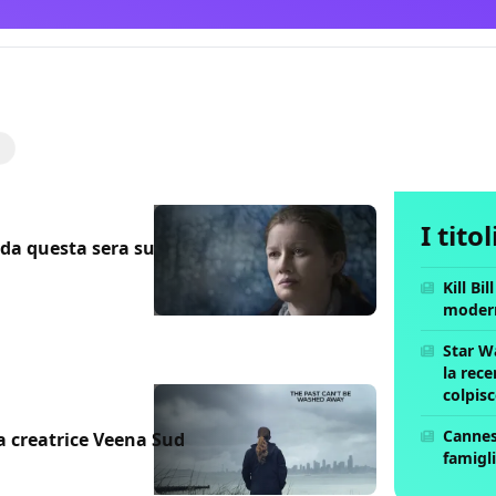
i
I tito
 da questa sera su
Kill Bi
moder
Star W
la rece
colpis
Cannes 
la creatrice Veena Sud
famigli