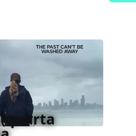
 (quarta
la