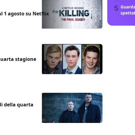
Guarda
spetta
al 1 agosto su Netflix
 quarta stagione
li della quarta