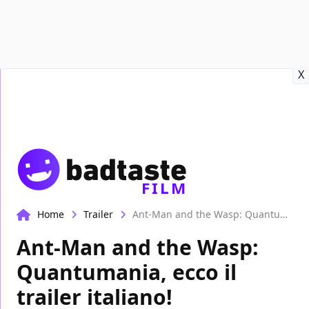
Recensioni
Format video
Marvel
Netflix
Disney+
Prime
X
FILM
Home
Trailer
Ant-Man and the Wasp: Quantumania, ecco il trailer italiano!
Ant-Man and the Wasp:
Quantumania, ecco il
trailer italiano!