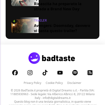
Rinascita ha preparato la
strada a Brand New Day
TRAILER
4
Avengers: Doomsday, davvero
vi basta questo trailer?
Privacy Policy
Cookie Policy
Disclaimer
© 2026 BadTaste.it proprietà di
Digital Dreams s.r.l.
- Partita IVA:
11885930963 - Sede legale: Via Alberico Albricci 8, 20122 Milano
Italy -
info@digitaldreams.it
Questo blog non è una testata giornalistica, in quanto viene