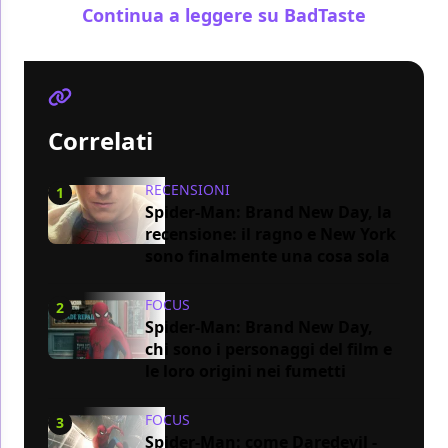
Continua a leggere su BadTaste
Correlati
RECENSIONI
1
Spider-Man: Brand New Day, la
recensione: il ragno e New York
sono finalmente una cosa sola
FOCUS
2
Spider-Man: Brand New Day,
chi sono i personaggi del film e
le loro origini nei fumetti
FOCUS
3
Spider-Man: come Daredevil -