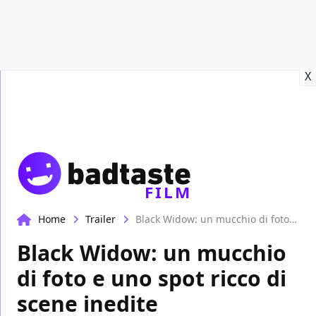
Recensioni
Format video
Marvel
Netflix
Disney+
Prime
X
FILM
Home
Trailer
Black Widow: un mucchio di foto e uno spot ricco di scene inedite
Black Widow: un mucchio
di foto e uno spot ricco di
scene inedite