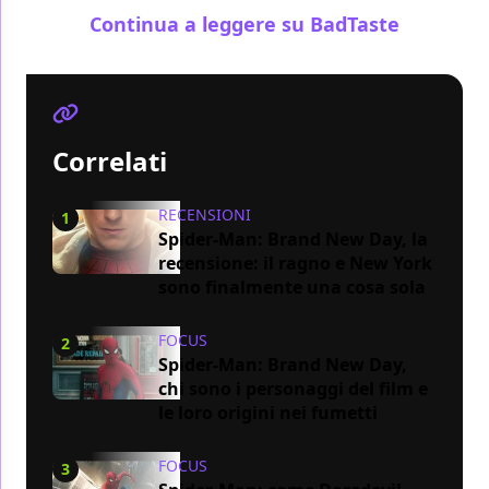
Continua a leggere su BadTaste
Correlati
RECENSIONI
1
Spider-Man: Brand New Day, la
recensione: il ragno e New York
sono finalmente una cosa sola
FOCUS
2
Spider-Man: Brand New Day,
chi sono i personaggi del film e
le loro origini nei fumetti
FOCUS
3