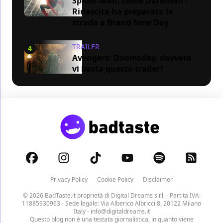
Spider-Man: come Daredevil -
Rinascita ha preparato la
strada a Brand New Day
TRAILER
4
Avengers: Doomsday, davvero
vi basta questo trailer?
Privacy Policy
Cookie Policy
Disclaimer
© 2026 BadTaste.it proprietà di
Digital Dreams s.r.l.
- Partita IVA:
11885930963 - Sede legale: Via Alberico Albricci 8, 20122 Milano
Italy -
info@digitaldreams.it
Questo blog non è una testata giornalistica, in quanto viene