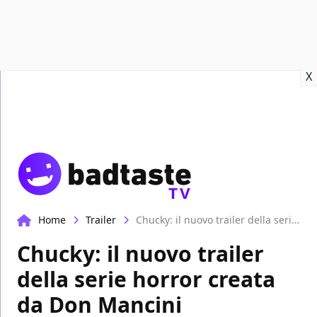
Recensioni
Format video
Marvel
Netflix
Disney+
Prime
X
TV
Home
Trailer
Chucky: il nuovo trailer della serie horror creata da Don Mancini
Chucky: il nuovo trailer
della serie horror creata
da Don Mancini