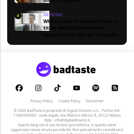
ARTICOLI
4
White Collar: il creatore svela il
titolo del possibile revival
aggiornando i fan sul progetto
Privacy Policy
Cookie Policy
Disclaimer
© 2026 BadTaste.it proprietà di
Digital Dreams s.r.l.
- Partita IVA:
11885930963 - Sede legale: Via Alberico Albricci 8, 20122 Milano
Italy -
info@digitaldreams.it
Questo blog non è una testata giornalistica, in quanto viene
aggiornato senza alcuna periodicità. Non può pertanto considerarsi