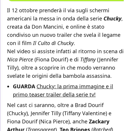
Il 12 ottobre prenderà il via sugli schermi
americani la messa in onda della serie
Chucky
,
creata da Don Mancini, e online è stato
condiviso un nuovo trailer che svela il legame
con il film
Il Culto di Chucky
.
Nel video si assiste infatti al ritorno in scena di
Nica Pierce
(Fiona Dourif) e di
Tiffany
(Jennifer
Tilly), oltre a scoprire in che modo verranno
svelate le origini della bambola assassina.
GUARDA
Chucky: la prima immagine e il
primo teaser trailer della serie tv!
Nel cast ci saranno, oltre a Brad Dourif
(Chucky), Jennifer Tilly (Tiffany Valentine) e
Fiona Dourif (Nica Pierce), anche
Zackary
Arthur
(
Transparent
),
Teo Briones
(
Ratched
)