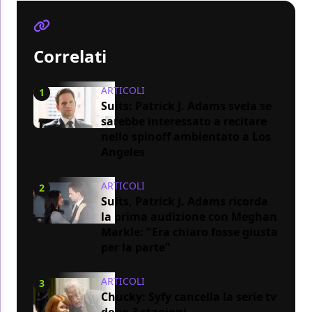
Correlati
ARTICOLI
1
Suits: Patrick J. Adams svela se
sarebbe interessato a recitare
nello spinoff ambientato a Los
Angeles
ARTICOLI
2
Suits, Patrick J. Adams ricorda
la prima audizione con Meghan
Markle: "Era chiaro fosse giusta
per la parte"
ARTICOLI
3
Chucky: Syfy cancella la serie tv
dopo 3 stagioni