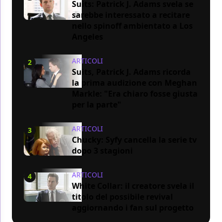
Suits: Patrick J. Adams svela se
sarebbe interessato a recitare
nello spinoff ambientato a Los
Angeles
ARTICOLI
2
Suits, Patrick J. Adams ricorda
la prima audizione con Meghan
Markle: "Era chiaro fosse giusta
per la parte"
ARTICOLI
3
Chucky: Syfy cancella la serie tv
dopo 3 stagioni
ARTICOLI
4
White Collar: il creatore svela il
titolo del possibile revival
aggiornando i fan sul progetto