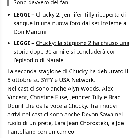
Sono davvero dei fan.
LEGGI –
Chucky 2: Jennifer Tilly ricoperta di
sangue in una nuova foto dal set insieme a
Don Mancini
LEGGI –
Chucky: la stagione 2 ha chiuso una
storia dopo 30 anni e si concluderà con
l’episodio di Natale
La seconda stagione di Chucky ha debuttato il
5 ottobre su SYFY e USA Network.
Nel cast ci sono anche Alyn Woods, Alex
Vincent, Christine Elise, Jennifer Tilly e Brad
Dourif che dà la voce a Chucky. Tra i nuovi
arrivi nel cast ci sono anche Devon Sawa nel
ruolo di un prete, Lara Jean Chorosteki, e Joe
Pantoliano con un cameo.