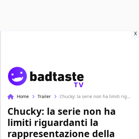
Recensioni
Format video
Marvel
Netflix
Disney+
Prime
X
TV
Home
Trailer
Chucky: la serie non ha limiti riguardanti la rappresentazione della violenza
Chucky: la serie non ha
limiti riguardanti la
rappresentazione della