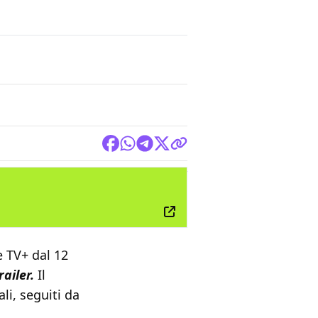
TV
e TV+ dal 12
railer.
Il
li, seguiti da