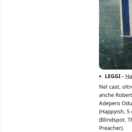
LEGGI -
Ha
Nel cast, olt
anche Robert 
Adepero Oduy
(Happyish, 5 
(Blindspot, T
Preacher).