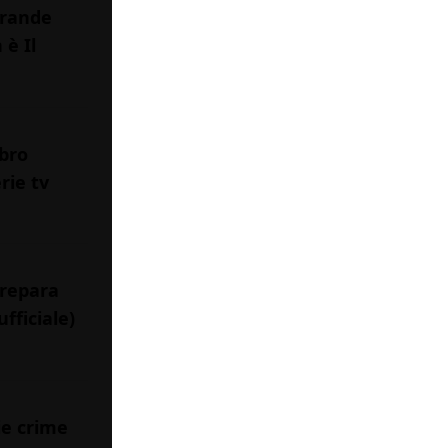
grande
 è Il
ibro
rie tv
prepara
fficiale)
ie crime