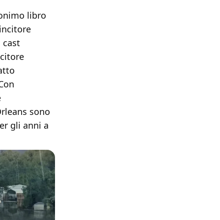
onimo libro
incitore
 cast
citore
atto
 Con
e
Orleans sono
er gli anni a