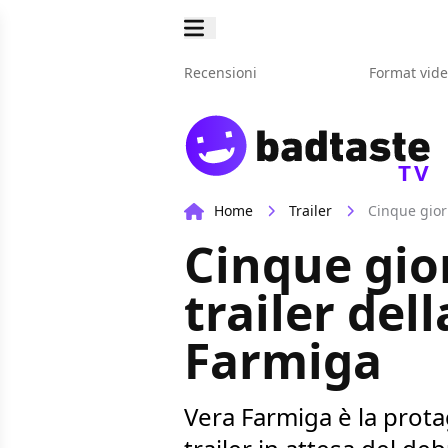
Recensioni
Format vid
TV
Home
Trailer
Cinque gior
Cinque gior
trailer del
Farmiga
Vera Farmiga è la prota