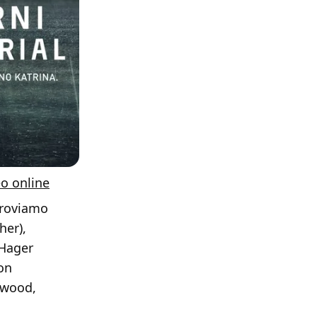
eo online
 troviamo
her),
 Hager
ton
adwood,