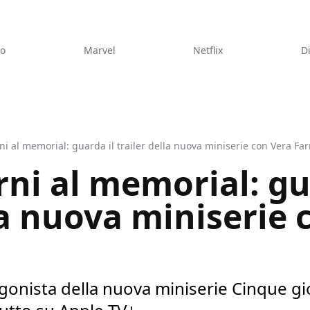
eo
Marvel
Netflix
D
ni al memorial: guarda il trailer della nuova miniserie con Vera Fa
ni al memorial: gu
la nuova miniserie 
gonista della nuova miniserie Cinque gio