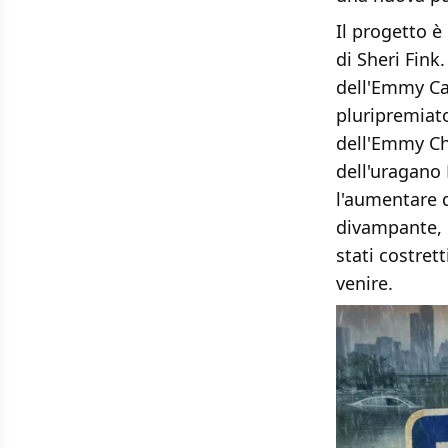
Il progetto è
di Sheri Fink
dell'Emmy Car
pluripremiato
dell'Emmy Ch
dell'uragano
l'aumentare d
divampante, i
stati costret
venire.