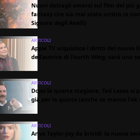
Nuovi dettagli emersi sul film del più 
fantasy che sia mai stato scritto (e non
Signore degli Anelli)
ARTICOLI
Apple TV acquisisce i diritti del nuovo l
dell’autrice di Fourth Wing: sarà una se
ARTICOLI
Dopo la quarta stagione, Ted Lasso si 
già per la quinta (anche se manca l'ok u
ARTICOLI
Anya Taylor-Joy da brividi: la nuova ser