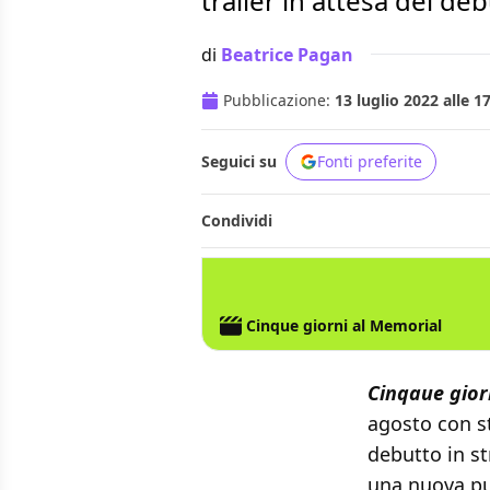
trailer in attesa del de
di
Beatrice Pagan
Pubblicazione:
13 luglio 2022 alle 1
Seguici su
Fonti preferite
Condividi
APPLE TV+
Cinque giorni al Memorial
Cinqaue gior
agosto con st
debutto in st
una nuova pu