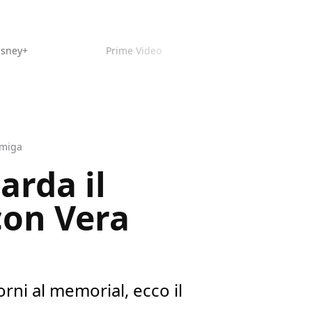
isney+
Prime Video
rmiga
arda il
con Vera
rni al memorial, ecco il