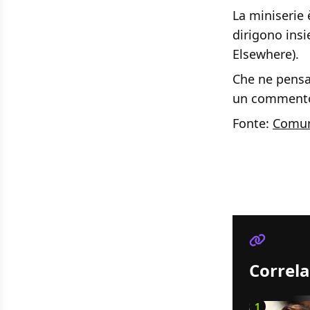
La miniserie 
dirigono ins
Elsewhere).
Che ne pensat
un comment
Fonte:
Comun
Correla
1