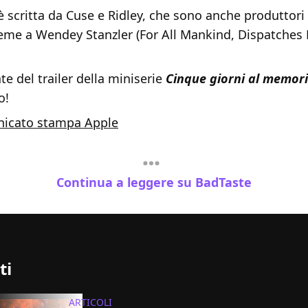
è scritta da Cuse e Ridley, che sono anche produttori 
ieme a Wendey Stanzler (For All Mankind, Dispatches
e del trailer della miniserie
Cinque giorni al memori
o!
icato stampa Apple
Continua a leggere su BadTaste
ti
ARTICOLI