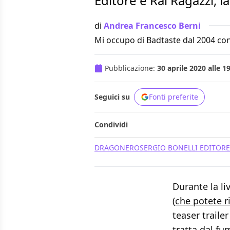
Editore e Rai Ragazzi, 
di
Andrea Francesco Berni
Mi occupo di Badtaste dal 2004 con
Pubblicazione:
30 aprile 2020 alle 1
Seguici su
Fonti preferite
Condividi
DRAGONERO
SERGIO BONELLI EDITORE
Durante la li
(
che potete r
teaser traile
tratta dal fu