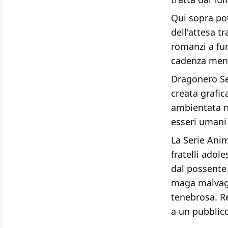
Qui sopra po
dell'attesa t
romanzi a fum
cadenza mens
Dragonero Ser
creata grafic
ambientata n
esseri umani 
La Serie Anim
fratelli adol
dal possente 
maga malvagia
tenebrosa. Re
a un pubblico