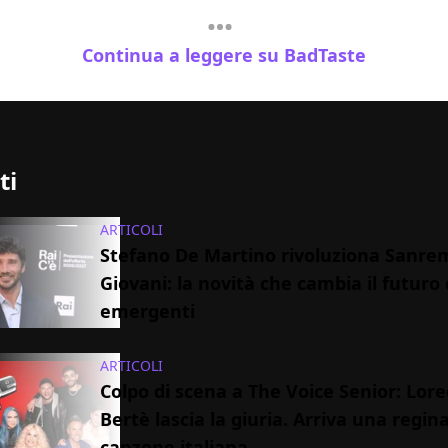
Continua a leggere su BadTaste
ti
ARTICOLI
Stefano De Martino rivoluziona Sanre
Giovani: la novità che cambia il futuro 
emergenti
ARTICOLI
Colpo di scena a The Voice Senior: Lor
Bertè lascia la giuria. Arriva una regina
canzone italiana