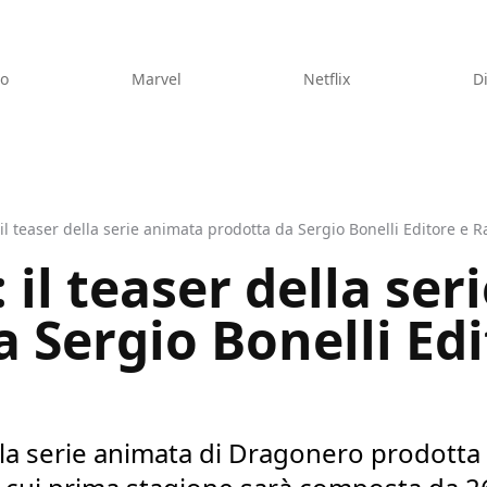
eo
Marvel
Netflix
D
l teaser della serie animata prodotta da Sergio Bonelli Editore e R
il teaser della ser
 Sergio Bonelli Edi
della serie animata di Dragonero prodotta