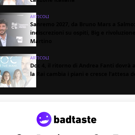
ARTICOLI
Sanremo 2027, da Bruno Mars a Salmo:
indiscrezioni su ospiti, Big e rivoluzion
Martino
ARTICOLI
Doc 4, il ritorno di Andrea Fanti dovrà 
la Rai cambia i piani e cresce l'attesa d