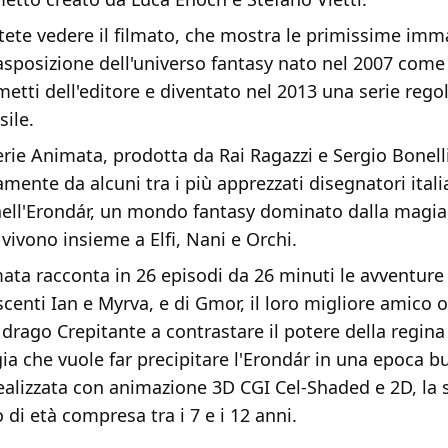
tete vedere il filmato, che mostra le primissime imm
rasposizione dell'universo fantasy nato nel 2007 come
etti dell'editore e diventato nel 2013 una serie rego
ile.
ie Animata, prodotta da Rai Ragazzi e Sergio Bonelli
amente da alcuni tra i più apprezzati disegnatori itali
ell'Erondár, un mondo fantasy dominato dalla magia,
vivono insieme a Elfi, Nani e Orchi.
ata racconta in 26 episodi da 26 minuti le avventure
escenti Ian e Myrva, e di Gmor, il loro migliore amico 
drago Crepitante a contrastare il potere della regin
 che vuole far precipitare l'Erondár in una epoca bu
alizzata con animazione 3D CGI Cel-Shaded e 2D, la s
 di età compresa tra i 7 e i 12 anni.