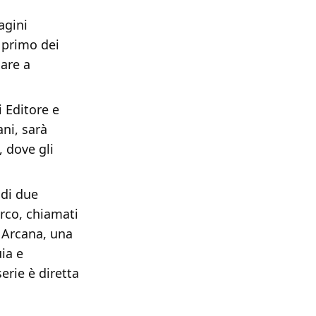
agini
 primo dei
lare a
 Editore e
ani, sarà
 dove gli
 di due
orco, chiamati
a Arcana, una
ia e
erie è diretta