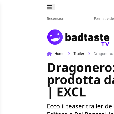
Recensioni
Format vid
TV
Home
Trailer
Dragonero: i
Dragonero: 
prodotta da
| EXCL
Ecco il teaser trailer 