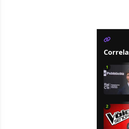
Correla
1
2