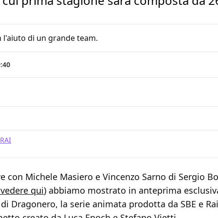
la cui prima stagione sarà composta da 2
 l'aiuto di un grande team.
9:40
RAI
ve con Michele Masiero e Vincenzo Sarno di Sergio Bo
ivedere qui
) abbiamo mostrato in anteprima esclusiva
r di Dragonero, la serie animata prodotta da SBE e Ra
metto creato da Luca Enoch e Stefano Vietti.