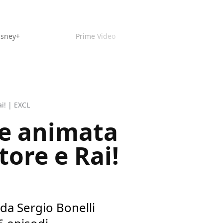
isney+
Prime Video
ai! | EXCL
ie animata
tore e Rai!
 da Sergio Bonelli