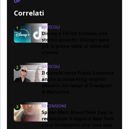
Correlati
ARTICOLI
1
Disney e TikTok firmano uno
storico accordo: Disney+ apre
per la prima volta ai video dei
creator
ARTICOLI
2
Il diavolo veste Prada 2 domina
anche lo streaming: miglior
debutto dai tempi di Deadpool
& Wolverine
RECENSIONI
3
Spider-Man: Brand New Day, la
recensione: il ragno e New York
sono finalmente una cosa sola