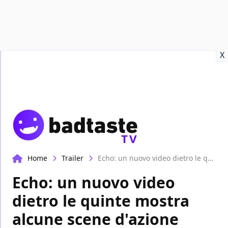
Recensioni
Format video
Marvel
Netflix
Disney+
Prime
X
TV
Home
Trailer
Echo: un nuovo video dietro le quinte mostra alcune scene d'azione della serie Marvel
Echo: un nuovo video
dietro le quinte mostra
alcune scene d'azione