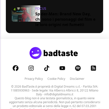
FOCUS
4
Spider-Man: Brand New Day,
chi sono i personaggi del film e
le loro origini nei fumetti
Privacy Policy
Cookie Policy
Disclaimer
© 2026 BadTaste.it proprietà di
Digital Dreams s.r.l.
- Partita IVA:
11885930963 - Sede legale: Via Alberico Albricci 8, 20122 Milano
Italy -
info@digitaldreams.it
Questo blog non è una testata giornalistica, in quanto viene
aggiornato senza alcuna periodicità. Non può pertanto considerarsi
un prodotto editoriale ai sensi della legge n. 62 del 07.03.2001