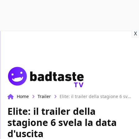
Recensioni
Format video
Marvel
Netflix
Disney+
Prime
X
TV
Home
Trailer
Elite: il trailer della stagione 6 svela la data d'uscita
Elite: il trailer della
stagione 6 svela la data
d'uscita