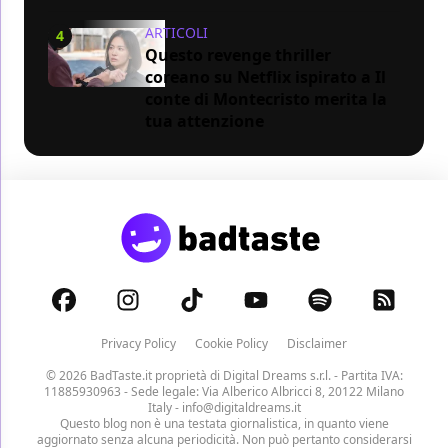
ARTICOLI
4
Questo revenge thriller
coreano su Netflix ispirato a Il
conte di Montecristo merita la
tua attenzione
Privacy Policy
Cookie Policy
Disclaimer
© 2026 BadTaste.it proprietà di
Digital Dreams s.r.l.
- Partita IVA:
11885930963 - Sede legale: Via Alberico Albricci 8, 20122 Milano
Italy -
info@digitaldreams.it
Questo blog non è una testata giornalistica, in quanto viene
aggiornato senza alcuna periodicità. Non può pertanto considerarsi