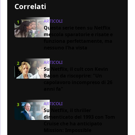
Correlati
ARTICOLI
1
Questa serie teen su Netflix
mescola sparatorie e risate e
funziona perfettamente, ma
nessuno l'ha vista
ARTICOLI
2
Su Netflix, il cult con Kevin
Bacon da riscoprire: "Un
capolavoro incompreso di 26
anni fa"
ARTICOLI
3
Su Netflix, il thriller
dimenticato del 1993 con Tom
Cruise che ha anticipato
Mission: Impossible