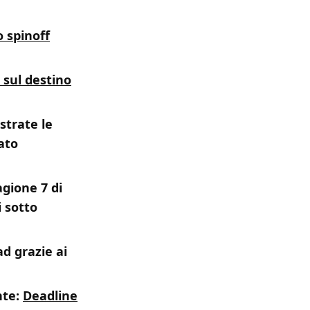
 spinoff
 sul destino
trate le
ato
agione 7 di
 sotto
d grazie ai
nte:
Deadline