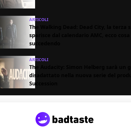
ARTICOLI
The Walking Dead: Dead City, la terza 
sparisce dal calendario AMC, ecco cosa
succedendo
ARTICOLI
The Audacity: Simon Helberg sarà un 
disadattato nella nuova serie del prod
Succession