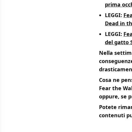
prima occh
LEGGI:
Fea
Dead in th
LEGGI:
Fea
del gatto
Nella settim
conseguenze
drasticament
Cosa ne pens
Fear the Wa
oppure, se pr
Potete riman
contenuti pu