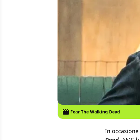
Fear The Walking Dead
In occasione 
Dead
, AMC ha