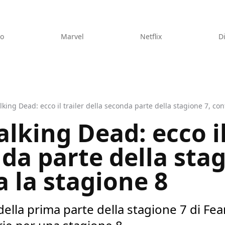
eo
Marvel
Netflix
D
king Dead: ecco il trailer della seconda parte della stagione 7, co
lking Dead: ecco il
da parte della stag
 la stagione 8
 della prima parte della stagione 7 di Fe