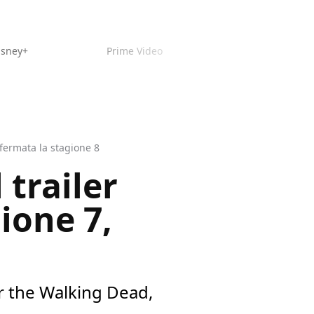
isney+
Prime Video
nfermata la stagione 8
 trailer
ione 7,
ar the Walking Dead,