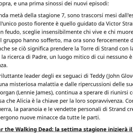
opra, e una prima sinossi dei nuovi episodi:
nda metà della stagione 7, sono trascorsi mesi dall'e
 l'unico posto fiorente è quello guidato da Victor St
n feudo, sceglie insensibilmente chi vive e chi muore.
 gruppo hanno sofferto, ma ora sono ferocemente d
nche se ciò significa prendere la Torre di Strand con l
 la ricerca di Padre, un luogo mitico di cui nessuno è
nza.
 riluttante leader degli ex seguaci di Teddy (John Glove
 una misteriosa malattia e dalle ripercussioni delle su
organ (Lennie James), continua a sperare di riunirsi c
sa che Alicia è la chiave per la loro sopravvivenza. Co
erra, la paranoia e le vendette personali di Strand c
ergono nuove minacce da tutte le parti.
r the Walking Dead: la settima stagione inizierà il