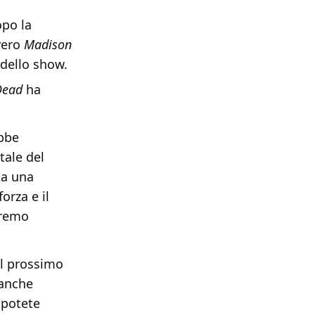
opo la
vero
Madison
 dello show.
Dead
ha
ebbe
ale del
ta una
orza e il
tremo
il prossimo
 anche
 potete