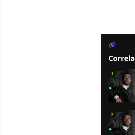
Correla
1
2