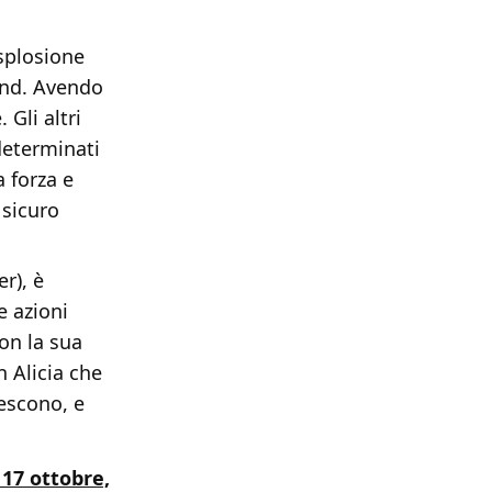
splosione
rand. Avendo
 Gli altri
eterminati
a forza e
 sicuro
r), è
e azioni
on la sua
n Alicia che
rescono, e
 17 ottobre,