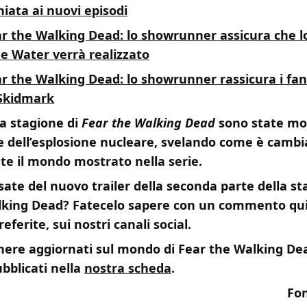
iata ai nuovi episodi
r the Walking Dead: lo showrunner assicura che lo
e Water verrà realizzato
r the Walking Dead: lo showrunner rassicura i fan
 Skidmark
a stagione di
Fear the Walking Dead
sono state mos
 dell’esplosione nucleare, svelando come è cambi
e il mondo mostrato nella serie.
ate del nuovo trailer della seconda parte della st
lking Dead? Fatecelo sapere con un commento qui
eferite, sui nostri canali social.
ere aggiornati sul mondo di Fear the Walking Dea
bblicati nella
nostra scheda
.
Fo