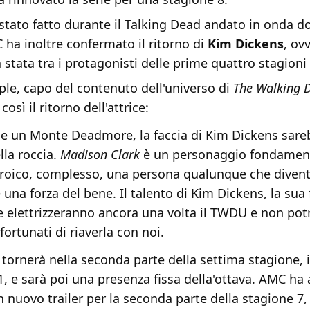
stato fatto durante il Talking Dead andato in onda d
ha inoltre confermato il ritorno di
Kim Dickens
, ov
a stata tra i protagonisti delle prime quattro stagioni
ple, capo del contenuto dell'universo di
The Walking 
sì il ritorno dell'attrice:
se un Monte Deadmore, la faccia di Kim Dickens sar
lla roccia.
Madison Clark
è un personaggio fondament
oico, complesso, una persona qualunque che diven
 una forza del bene. Il talento di Kim Dickens, la sua f
e elettrizzeranno ancora una volta il TWDU e non po
fortunati di riaverla con noi.
tornerà nella seconda parte della settima stagione, 
1, e sarà poi una presenza fissa della'ottava. AMC ha
 nuovo trailer per la seconda parte della stagione 7,