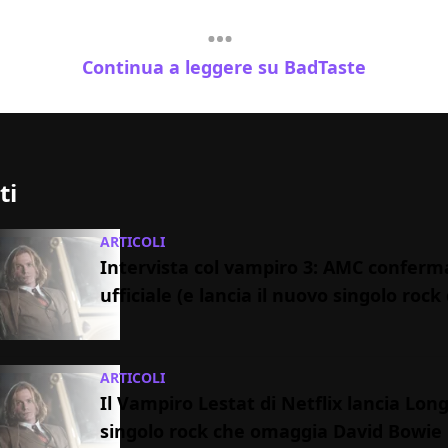
Continua a leggere su BadTaste
ti
ARTICOLI
Intervista col vampiro 3: AMC conferm
ufficiale (e lancia il nuovo singolo rock 
ARTICOLI
Il Vampiro Lestat di Netflix lancia Long 
singolo rock che omaggia David Bowie