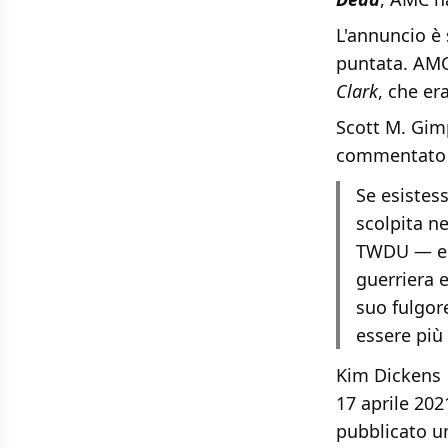
L'annuncio è 
puntata. AMC 
Clark
, che er
Scott M. Gim
commentato co
Se esistes
scolpita ne
TWDU — er
guerriera e
suo fulgor
essere più 
Kim Dickens 
17 aprile 202
pubblicato un