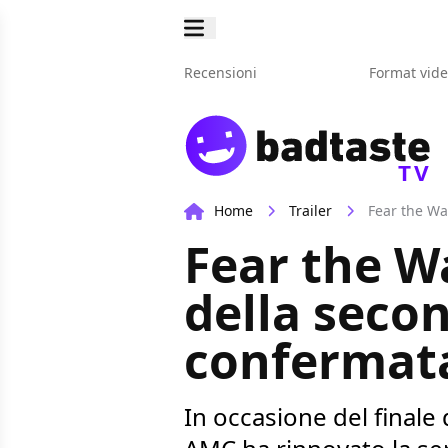
Recensioni
Format vid
TV
Home
Trailer
Fear the Wal
Fear the Wa
della secon
confermata
In occasione del finale