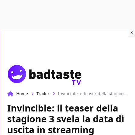
Recensioni
Format video
Marvel
Netflix
Disney+
Prime
X
TV
Home
Trailer
Invincible: il teaser della stagione 3 svela la data di uscita in streaming
Invincible: il teaser della
stagione 3 svela la data di
uscita in streaming