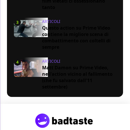
film vietati ci ossessionano
tanto
ARTICOLI
3
Questo action su Prime Video
contiene la migliore scena di
combattimento con coltelli di
sempre
ARTICOLI
4
Matt Damon su Prime Video,
nell'action vicino al fallimento
(che fu salvato dall'11
settembre)