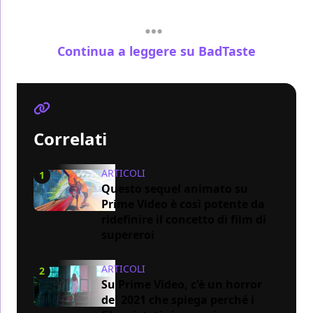
Continua a leggere su BadTaste
Correlati
ARTICOLI
1
Questo sequel animato su
Prime Video è così potente da
ridefinire il concetto di film di
supereroi
ARTICOLI
2
Su Prime Video, c'è un horror
del 2021 che spiega perché i