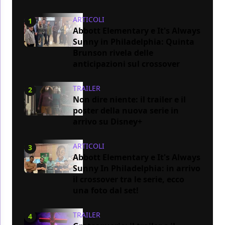
ARTICOLI
1
Abbott Elementary e It's Always
Sunny in Philadelphia: Quinta
Brunson rivela delle
anticipazioni sul crossover
TRAILER
2
Non dire niente: il trailer e il
poster della nuova serie in
arrivo su Disney+
ARTICOLI
3
Abbott Elementary e It's Always
Sunny In Philadelphia: in arrivo
il crossover tra le serie, ecco
una foto dal set!
TRAILER
4