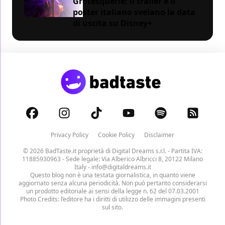
Grotesquerie: il trailer e il
poster italiano svelano la data
di uscita su Disney+
Privacy Policy
Cookie Policy
Disclaimer
© 2026 BadTaste.it proprietà di
Digital Dreams s.r.l.
- Partita IVA:
11885930963 - Sede legale: Via Alberico Albricci 8, 20122 Milano
Italy -
info@digitaldreams.it
Questo blog non è una testata giornalistica, in quanto viene
aggiornato senza alcuna periodicità. Non può pertanto considerarsi
un prodotto editoriale ai sensi della legge n. 62 del 07.03.2001
Photo Credits: l’editore ha i diritti di utilizzo delle immagini presenti
sul sito.