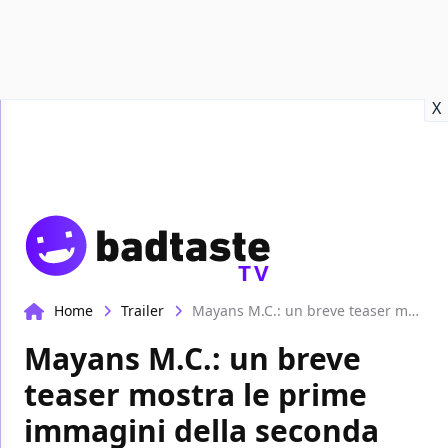
Recensioni
Format video
Marvel
Netflix
Disney+
Prime
X
TV
Home
Trailer
Mayans M.C.: un breve teaser mostra le prime immagini della seconda stagione
Mayans M.C.: un breve
teaser mostra le prime
immagini della seconda