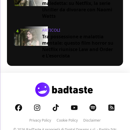
maledetta: su Netflix, la serie
thriller da divorare con Naomi
Watts
ARTICOLI
4
Tra possessione e malattia
mentale: questo film horror su
Netflix riunisce Law and Order
e L'esorcista
Privacy Policy
Cookie Policy
Disclaimer
© 2026 BadTaste.it proprietà di
Digital Dreams s.r.l.
- Partita IVA: