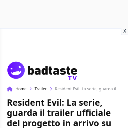
Recensioni
Format video
Marvel
Netflix
Disney+
Prime
X
TV
Home
Trailer
Resident Evil: La serie, guarda il trailer ufficiale del progetto in arrivo su Netflix
Resident Evil: La serie,
guarda il trailer ufficiale
del progetto in arrivo su