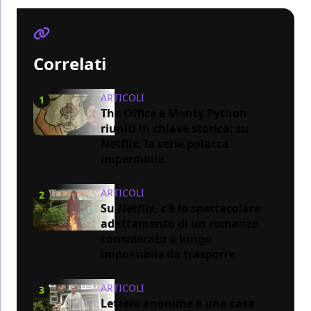
Correlati
ARTICOLI
1
The Office e Monty Python
riuniti in chiave storica: su
Netflix, la serie polacca
imperdibile
ARTICOLI
2
Su Netflix, c'è lo spettacolare
adattamento di un romanzo
considerato a lungo
impossibile da trasporre
ARTICOLI
3
Lettere anonime e una casa