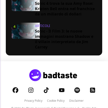
Sonic 4 trova la sua Amy Rose:
Kristen Bell entra nel franchise
da un miliardo di dollari
ARTICOLI
4
Sonic - Il Film 3: le nuove
immagini mostrano Shadow e
il villain interpretato da Jim
Carrey
Privacy Policy
Cookie Policy
Disclaimer