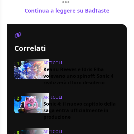
Continua a leggere su BadTaste
Correlati
ARTICOLI
1
Keanu Reeves e Idris Elba
volevano uno spinoff: Sonic 4
realizzerà il loro desiderio
ARTICOLI
2
Sonic 4: il nuovo capitolo della
saga entra ufficialmente in
produzione
ARTICOLI
3