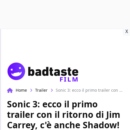
Recensioni
Format video
Marvel
Netflix
Disney+
Prime
X
FILM
Home
Trailer
Sonic 3: ecco il primo trailer con il ritorno di Jim Carrey, c'è anche Shadow!
Sonic 3: ecco il primo
trailer con il ritorno di Jim
Carrey, c'è anche Shadow!