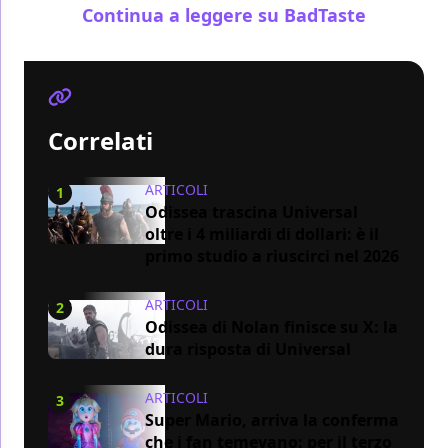
Continua a leggere su BadTaste
Correlati
ARTICOLI
1
Odissea trascina Universal
oltre i 4 miliardi di dollari: è il
primo studio a riuscirci nel 2026
ARTICOLI
2
Odissea di Nolan finisce su X: la
dura risposta di Universal
ARTICOLI
3
Super Mario, arriva la conferma
che i fan temevano: per il terzo