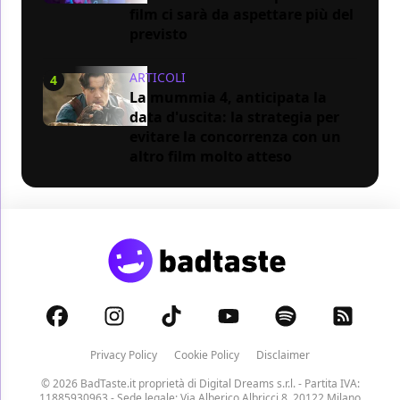
film ci sarà da aspettare più del
previsto
ARTICOLI
4
La mummia 4, anticipata la
data d'uscita: la strategia per
evitare la concorrenza con un
altro film molto atteso
Privacy Policy
Cookie Policy
Disclaimer
© 2026 BadTaste.it proprietà di
Digital Dreams s.r.l.
- Partita IVA:
11885930963 - Sede legale: Via Alberico Albricci 8, 20122 Milano