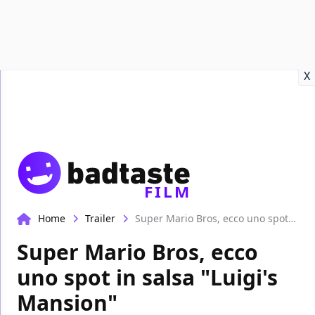
Recensioni
Format video
Marvel
Netflix
Disney+
Prime
X
FILM
Home
Trailer
Super Mario Bros, ecco uno spot in salsa "Luigi's Mansion"
Super Mario Bros, ecco
uno spot in salsa "Luigi's
Mansion"