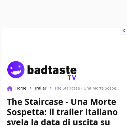
Recensioni
Format video
Marvel
Netflix
Disney+
Prime
X
TV
Home
Trailer
The Staircase - Una Morte Sospetta: il trailer italiano svela la data di uscita su Sky
The Staircase - Una Morte
Sospetta: il trailer italiano
svela la data di uscita su