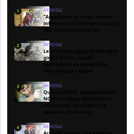
ARTICOLI
1
"Aspettatevi di tutto" nuove
informazioni sulla serie tv sugli
883, Nord Sud Ovest Est
ARTICOLI
2
Le otto montagne, dove è stato
girato il film: i luoghi
spettacolari da visitare tra
Valle d’Aosta e Nepal
ARTICOLI
3
Questo thriller angosciante su
NOW con Viggo Mortensen è
ancora uno dei migliori da
vedere in streaming
ARTICOLI
4
Accordo storico: Sky e Netflix