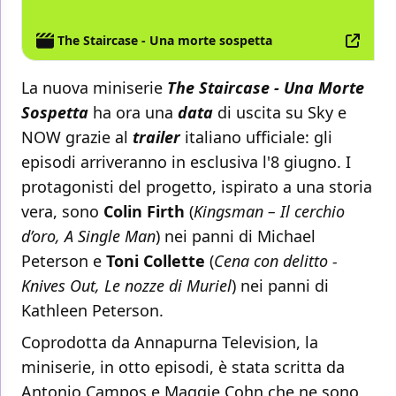
The Staircase - Una morte sospetta
La nuova miniserie
The Staircase - Una Morte
Sospetta
ha ora una
data
di uscita su Sky e
NOW grazie al
trailer
italiano ufficiale: gli
episodi arriveranno in esclusiva l'8 giugno. I
protagonisti del progetto, ispirato a una storia
vera, sono
Colin Firth
(
Kingsman – Il cerchio
d’oro, A Single Man
) nei panni di Michael
Peterson e
Toni Collette
(
Cena con delitto -
Knives Out, Le nozze di Muriel
) nei panni di
Kathleen Peterson.
Coprodotta da Annapurna Television, la
miniserie, in otto episodi, è stata scritta da
Antonio Campos e Maggie Cohn che ne sono