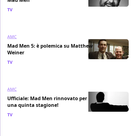
TV
/ 31 mar 2011
AMC
Mad Men 5: è polemica su Matthew
Weiner
TV
/ 30 mar 2011
AMC
Ufficiale: Mad Men rinnovato per
una quinta stagione!
TV
/ 29 mar 2011