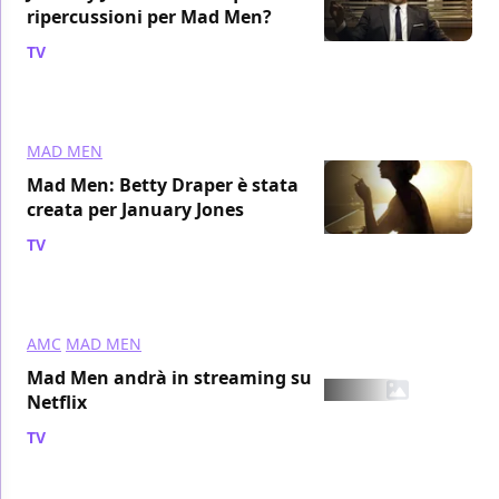
ripercussioni per Mad Men?
TV
/ 01 mag 2011
MAD MEN
Mad Men: Betty Draper è stata
creata per January Jones
TV
/ 14 apr 2011
AMC
MAD MEN
Mad Men andrà in streaming su
Netflix
TV
/ 06 apr 2011