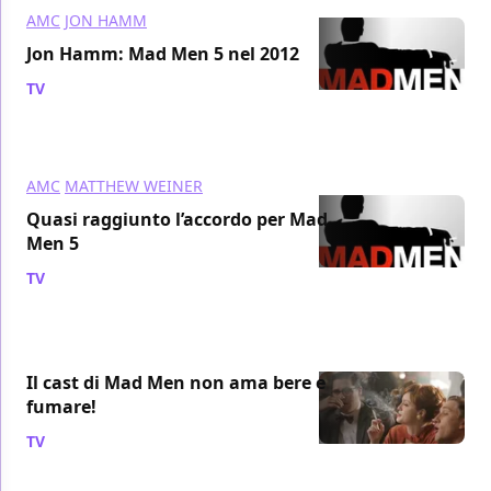
AMC
JON HAMM
Jon Hamm: Mad Men 5 nel 2012
TV
/ 29 mar 2011
AMC
MATTHEW WEINER
Quasi raggiunto l’accordo per Mad
Men 5
TV
/ 22 mar 2011
Il cast di Mad Men non ama bere e
fumare!
TV
/ 13 mar 2011