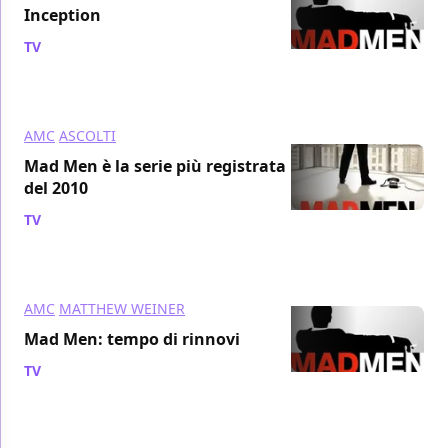
Inception
TV
/ 25 dic 2010
AMC
ASCOLTI
Mad Men è la serie più registrata
del 2010
TV
/ 24 dic 2010
AMC
MATTHEW WEINER
Mad Men: tempo di rinnovi
TV
/ 18 dic 2010