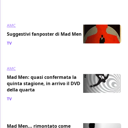
AMC
Suggestivi fanposter di Mad Men
TV
/ 13 gen 2011
AMC
Mad Men: quasi confermata la
quinta stagione, in arrivo il DVD
della quarta
TV
/ 08 gen 2011
Mad Men... rimontato come