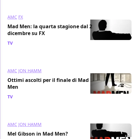
AMC
FX
Mad Men: la quarta stagione dal 2
dicembre su FX
TV
/ 08 nov 2010
AMC
JON HAMM
Ottimi ascolti per il finale di Mad
Men
TV
/ 19 ott 2010
AMC
JON HAMM
Mel Gibson in Mad Men?