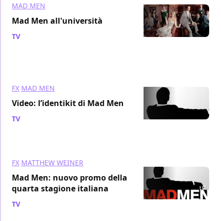
MAD MEN
Mad Men all'università
TV
/ 05 dic 2010
FX
MAD MEN
Video: l’identikit di Mad Men
TV
/ 28 nov 2010
FX
MATTHEW WEINER
Mad Men: nuovo promo della
quarta stagione italiana
TV
/ 19 nov 2010