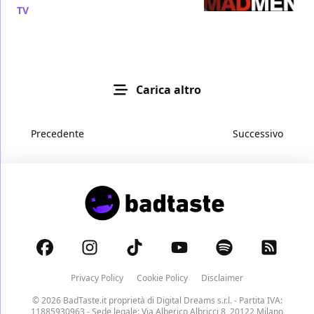
TV
/ 25 set 2010
Carica altro
Precedente
Successivo
Privacy Policy
Cookie Policy
Disclaimer
© 2026 BadTaste.it proprietà di
Digital Dreams s.r.l.
- Partita IVA:
11885930963 - Sede legale: Via Alberico Albricci 8, 20122 Milano