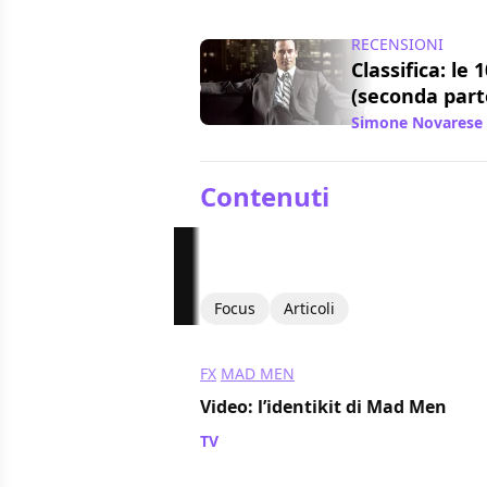
RECENSIONI
Classifica: le 
(seconda part
Simone Novarese
Contenuti
Focus
Articoli
FX
MAD MEN
Video: l’identikit di Mad Men
TV
/ 28 nov 2010