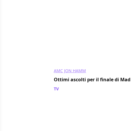
AMC
JON HAMM
Ottimi ascolti per il finale di Ma
TV
/ 19 ott 2010