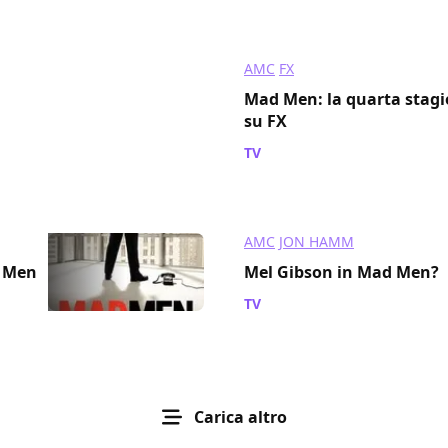
AMC
FX
Mad Men: la quarta stagi
su FX
TV
/ 08 nov 2010
AMC
JON HAMM
d Men
Mel Gibson in Mad Men?
TV
/ 25 set 2010
Carica altro