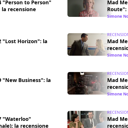
 "Person to Person"
Mad Men
): la recensione
Route":
/ 21 mag 2015
Simone No
RECENSIO
"Lost Horizon": la
Mad Men
recensi
/ 06 mag 2015
Simone No
RECENSIO
 "New Business": la
Mad Men
recensi
/ 15 apr 2015
Simone No
RECENSIO
 "Waterloo"
Mad Men
ale): la recensione
recensi