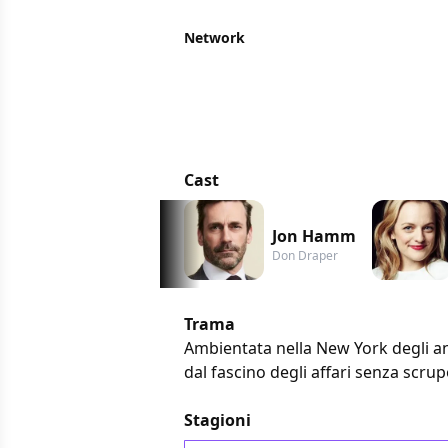
Network
Cast
Jon Hamm
Don Draper
Trama
Ambientata nella New York degli ann
dal fascino degli affari senza scrupo
Stagioni