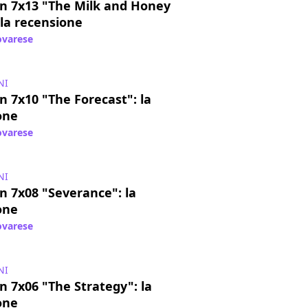
 7x13 "The Milk and Honey
 la recensione
varese
/ 13 mag 2015
NI
 7x10 "The Forecast": la
one
varese
/ 22 apr 2015
NI
 7x08 "Severance": la
one
varese
/ 09 apr 2015
NI
 7x06 "The Strategy": la
one