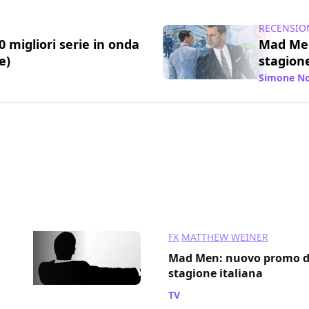
RECENSIO
10 migliori serie in onda
Mad Men
e)
stagion
/ 22 lug 2013
Simone No
FX
MATTHEW WEINER
Mad Men: nuovo promo d
stagione italiana
TV
/ 19 nov 2010