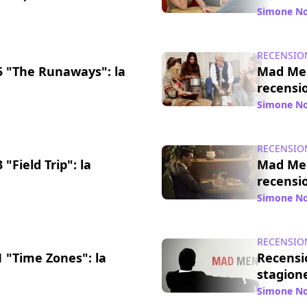
/ 29 mag 2014
Simone No
RECENSIO
 "The Runaways": la
Mad Men
recensi
/ 17 mag 2014
Simone No
RECENSIO
Field Trip": la
Mad Men
recensi
/ 30 apr 2014
Simone No
RECENSIO
 "Time Zones": la
Recensi
stagion
/ 15 apr 2014
Simone No