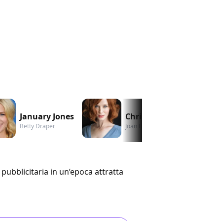
January Jones
Christina Hendricks
Betty Draper
Joan Holloway
pubblicitaria in un’epoca attratta