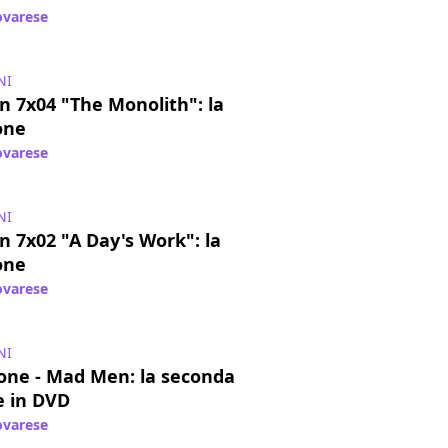
varese
/ 21 mag 2014
NI
 7x04 "The Monolith": la
one
varese
/ 07 mag 2014
NI
 7x02 "A Day's Work": la
one
varese
/ 24 apr 2014
NI
one - Mad Men: la seconda
e in DVD
varese
/ 29 mar 2014