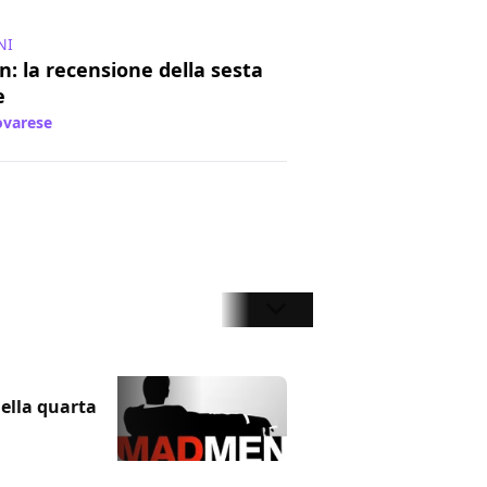
NI
: la recensione della sesta
e
varese
/ 26 giu 2013
ella quarta