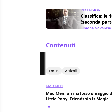
RECENSIONI
Classifica: le 
(seconda part
Simone Novarese
Contenuti
Focus
Articoli
MAD MEN
Mad Men: un inatteso omaggio d
Little Pony: Friendship Is Magic'!
TV
/ 03 gen 2014