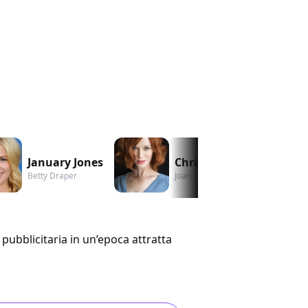
January Jones
Christina Hendricks
Betty Draper
Joan Holloway
pubblicitaria in un’epoca attratta