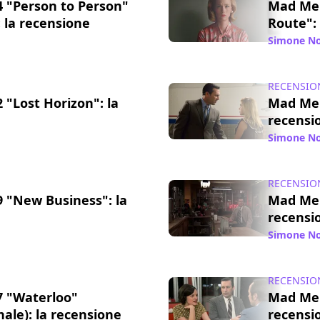
 "Person to Person"
Mad Men
): la recensione
Route":
/ 21 mag 2015
Simone No
RECENSIO
"Lost Horizon": la
Mad Men
recensi
/ 06 mag 2015
Simone No
RECENSIO
 "New Business": la
Mad Men
recensi
/ 15 apr 2015
Simone No
RECENSIO
 "Waterloo"
Mad Men
ale): la recensione
recensi