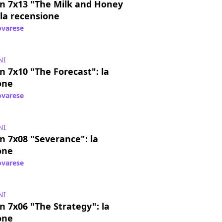
 7x13 "The Milk and Honey
 la recensione
varese
/ 13 mag 2015
NI
 7x10 "The Forecast": la
one
varese
/ 22 apr 2015
NI
 7x08 "Severance": la
one
varese
/ 09 apr 2015
NI
 7x06 "The Strategy": la
one