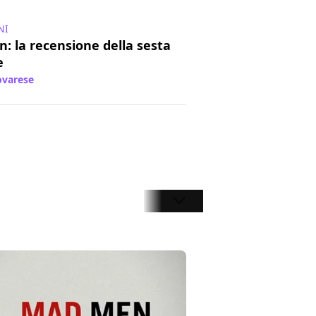
NI
: la recensione della sesta
e
varese
/ 26 giu 2013