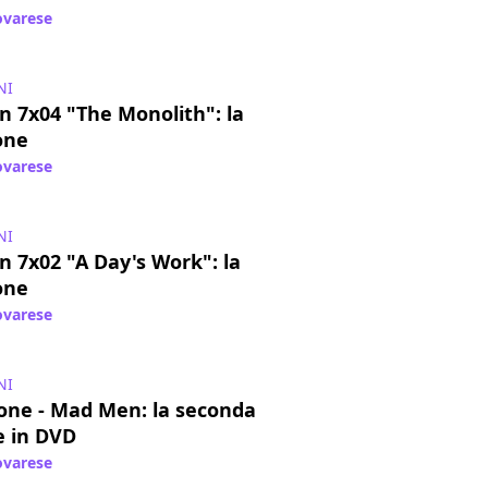
varese
/ 21 mag 2014
NI
 7x04 "The Monolith": la
one
varese
/ 07 mag 2014
NI
 7x02 "A Day's Work": la
one
varese
/ 24 apr 2014
NI
one - Mad Men: la seconda
e in DVD
varese
/ 29 mar 2014