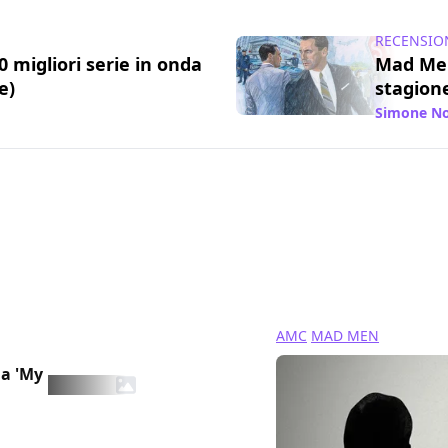
RECENSIO
10 migliori serie in onda
Mad Men
e)
stagion
/ 22 lug 2013
Simone No
AMC
MAD MEN
a 'My