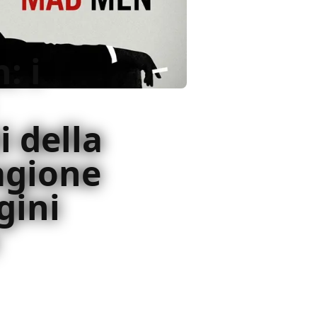
: i
 della
agione
gini
ella sesta stagione riassunti da
14