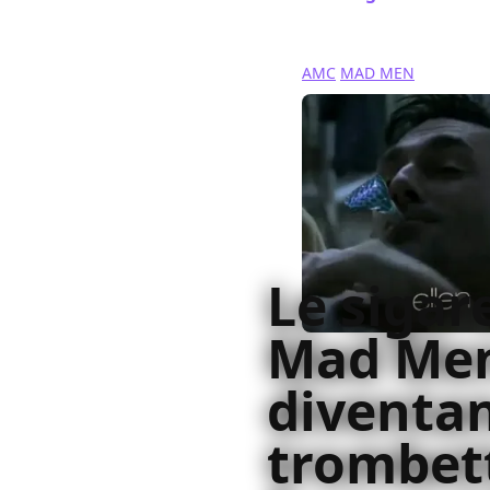
AMC
MAD MEN
Le sigar
Mad Me
diventa
trombet