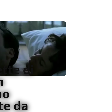
ette di
n
no
te da