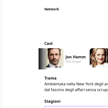
Network
Cast
Jon Hamm
Don Draper
Trama
Ambientata nella New York degli ann
dal fascino degli affari senza scrupo
Stagioni