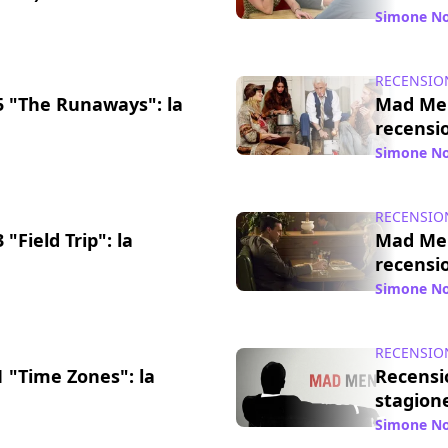
/ 29 mag 2014
Simone No
RECENSIO
 "The Runaways": la
Mad Men
recensi
/ 17 mag 2014
Simone No
RECENSIO
Field Trip": la
Mad Men
recensi
/ 30 apr 2014
Simone No
RECENSIO
 "Time Zones": la
Recensi
stagion
/ 15 apr 2014
Simone No