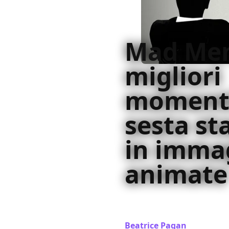
Mad Men
migliori
momenti
sesta st
in imma
animate
I momenti più memorabili d
GIF animate
Beatrice Pagan
/ 02 gen 20