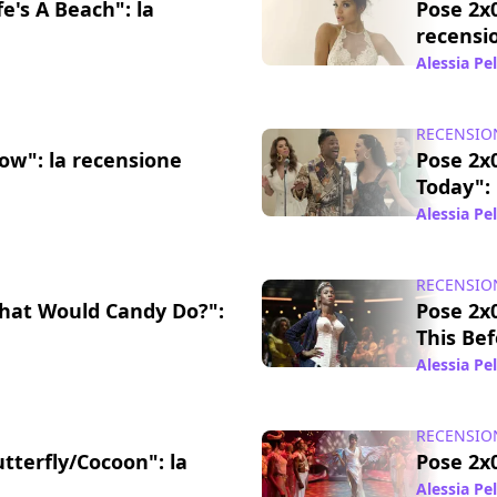
fe's A Beach": la
Pose 2x0
recensi
19 ago 2019
Alessia Pe
RECENSIO
low": la recensione
Pose 2x0
Today": 
07 ago 2019
Alessia Pe
RECENSIO
hat Would Candy Do?":
Pose 2x
This Bef
23 lug 2019
Alessia Pe
RECENSIO
tterfly/Cocoon": la
Pose 2x0
Alessia Pe