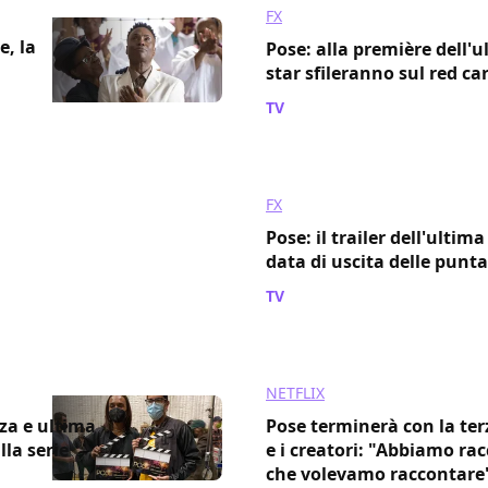
FX
e, la
Pose: alla première dell'u
star sfileranno sul red ca
TV
/ 17 apr 2021
FX
Pose: il trailer dell'ultim
data di uscita delle punta
TV
/ 06 apr 2021
NETFLIX
rza e ultima
Pose terminerà con la terz
lla serie
e i creatori: "Abbiamo rac
che volevamo raccontare