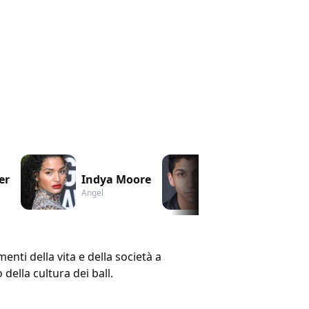
er
Indya Moore
Angel Bismark 
Angel
Lil Papi
enti della vita e della società a
della cultura dei ball.