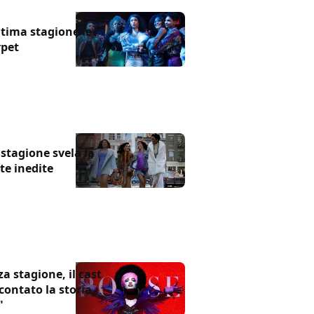
ltima stagione le
rpet
a stagione svela la
te inedite
a stagione, il cast
contato la storia
"