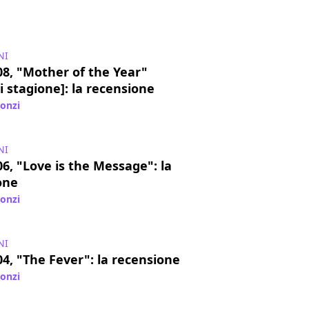
NI
08, "Mother of the Year"
di stagione]: la recensione
lonzi
/ 24 lug 2018
NI
6, "Love is the Message": la
one
lonzi
/ 12 lug 2018
NI
4, "The Fever": la recensione
lonzi
/ 29 giu 2018