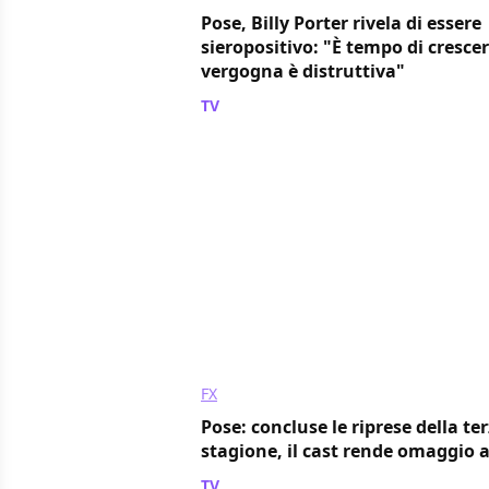
Pose, Billy Porter rivela di essere
sieropositivo: "È tempo di crescer
vergogna è distruttiva"
TV
/ 19 mag 2021
FX
Pose: concluse le riprese della te
stagione, il cast rende omaggio a
TV
/ 22 mar 2021