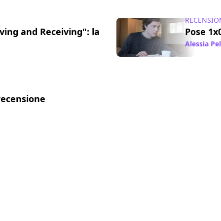
RECENSIO
ving and Receiving": la
Pose 1x0
Alessia Pe
22 giu 2018
 recensione
05 giu 2018