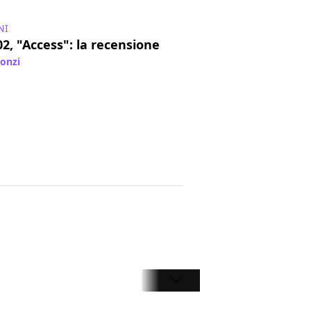
NI
2, "Access": la recensione
lonzi
/ 15 giu 2018