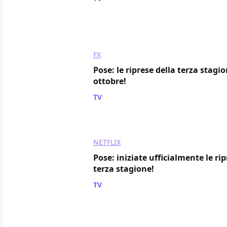
FX
Pose: le riprese della terza stagi
ottobre!
TV
/ 09 set 2020
NETFLIX
Pose: iniziate ufficialmente le rip
terza stagione!
TV
/ 05 mar 2020