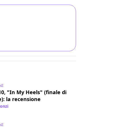
NI
0, "In My Heels" (finale di
): la recensione
lonzi
/ 22 ago 2019
NI