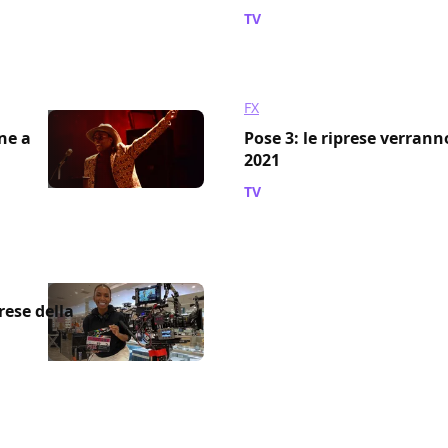
TV
/ 05 mar 2021
FX
one a
Pose 3: le riprese verrann
2021
TV
/ 29 giu 2020
rese della