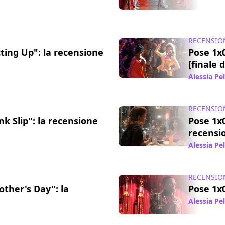
28 giu 2019
RECENSIO
ting Up": la recensione
Pose 1x
[finale 
13 giu 2019
Alessia Pe
RECENSIO
nk Slip": la recensione
Pose 1x0
recensi
17 lug 2018
Alessia Pe
RECENSIO
other's Day": la
Pose 1x0
Alessia Pe
04 lug 2018