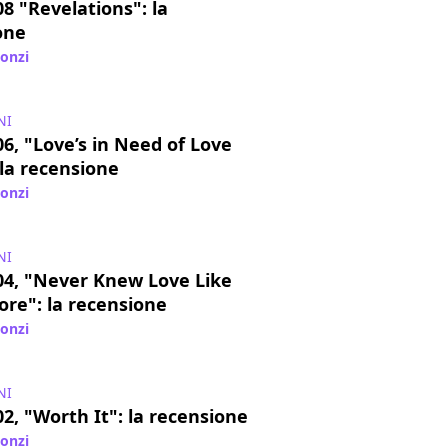
8 "Revelations": la
one
lonzi
/ 13 ago 2019
NI
6, "Love’s in Need of Love
la recensione
lonzi
/ 31 lug 2019
NI
04, "Never Knew Love Like
ore": la recensione
lonzi
/ 14 lug 2019
NI
2, "Worth It": la recensione
lonzi
/ 24 giu 2019