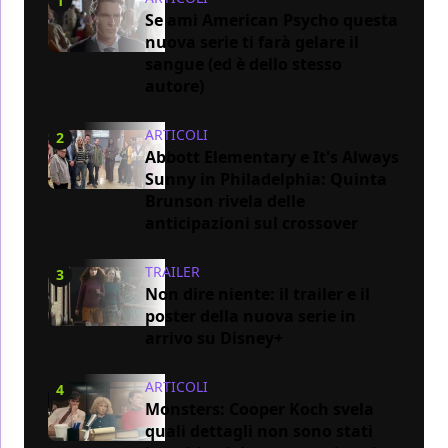
1
Se ami American Psycho questa
nuova serie ti farà gelare il
sangue (ed è dello stesso
autore)
ARTICOLI
2
Abbott Elementary e It's Always
Sunny in Philadelphia: Quinta
Brunson rivela delle
anticipazioni sul crossover
TRAILER
3
Non dire niente: il trailer e il
poster della nuova serie in
arrivo su Disney+
ARTICOLI
4
Monsters: Cooper Koch svela
quali dettagli non sono stati