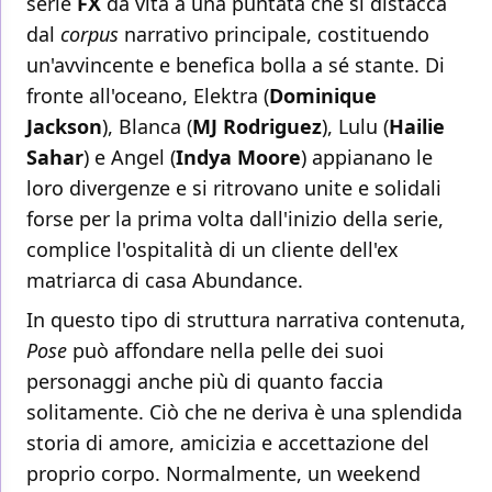
serie
FX
dà vita a una puntata che si distacca
dal
corpus
narrativo principale, costituendo
un'avvincente e benefica bolla a sé stante. Di
fronte all'oceano, Elektra (
Dominique
Jackson
), Blanca (
MJ Rodriguez
), Lulu (
Hailie
Sahar
) e Angel (
Indya Moore
) appianano le
loro divergenze e si ritrovano unite e solidali
forse per la prima volta dall'inizio della serie,
complice l'ospitalità di un cliente dell'ex
matriarca di casa Abundance.
In questo tipo di struttura narrativa contenuta,
Pose
può affondare nella pelle dei suoi
personaggi anche più di quanto faccia
solitamente. Ciò che ne deriva è una splendida
storia di amore, amicizia e accettazione del
proprio corpo. Normalmente, un weekend