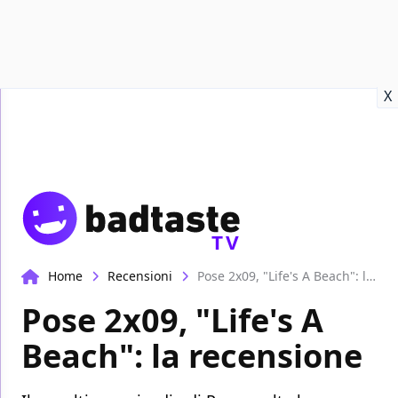
Recensioni
Format video
Marvel
Netflix
Disney+
Prime
X
TV
Home
Recensioni
Pose 2x09, "Life's A Beach": la recensione
Pose 2x09, "Life's A
Beach": la recensione