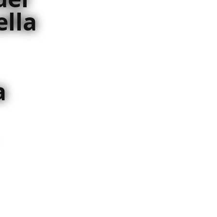
ella
a
ssegato ci ha spiegato il
lla seconda stagione di