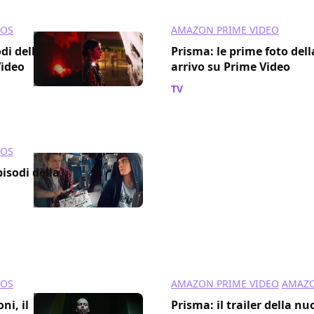
IOS
AMAZON PRIME VIDEO
di della
Prisma: le prime foto dell
Video
arrivo su Prime Video
TV
/ 27 mar 2024
IOS
pisodi della
IOS
AMAZON PRIME VIDEO
AMAZO
ni, il
Prisma: il trailer della nu