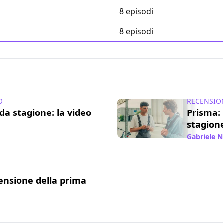
8 episodi
8 episodi
O
RECENSIO
da stagione: la video
Prisma: 
stagion
1 giu 2024
Gabriele N
censione della prima
2 set 2022