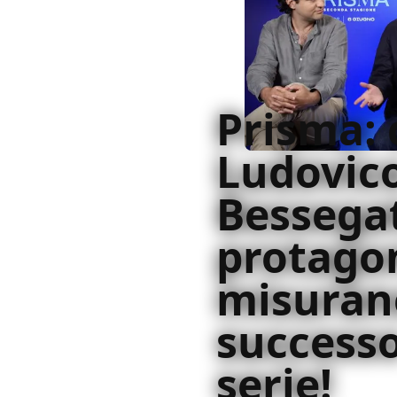
Prisma:
Ludovic
Bessegat
protagon
misurano
successo
serie!