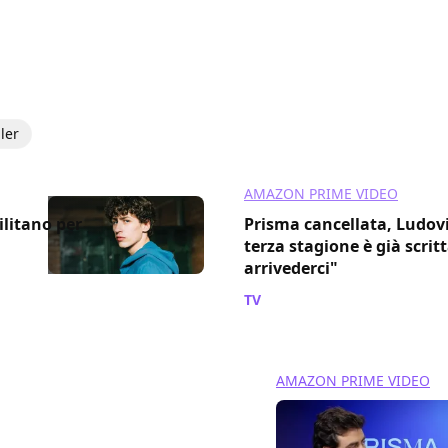
iler
AMAZON PRIME VIDEO
ilitano per
Prisma cancellata, Ludov
terza stagione è già scrit
arrivederci"
TV
/ 11 set 2024
AMAZON PRIME VIDEO