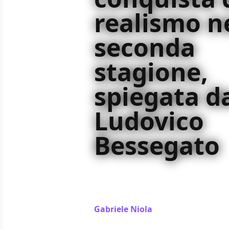
realismo n
seconda
stagione,
spiegata d
Ludovico
Bessegato
Nella nostra intervista Ludovico Be
suo metodo per creare le storie de
Prisma
Gabriele Niola
/ 30 mag 2024