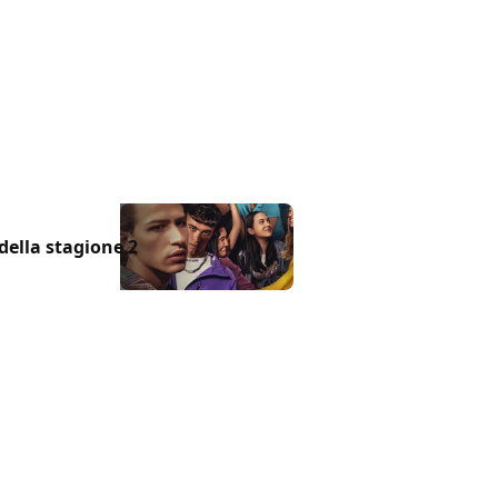
 di una serie come Prisma? Lo
o Bessegato, Mattia Carrano,
rdi e Caterina Forza!
 17 giu 2024
e della stagione 2