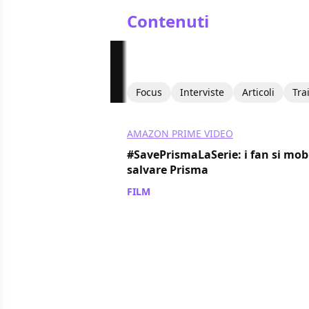
Contenuti
Focus
Interviste
Articoli
Tra
AMAZON PRIME VIDEO
#SavePrismaLaSerie: i fan si mob
salvare Prisma
FILM
/ 12 set 2024