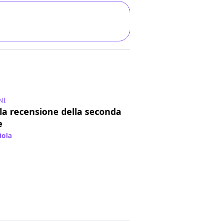
NI
la recensione della seconda
e
iola
/ 30 mag 2024