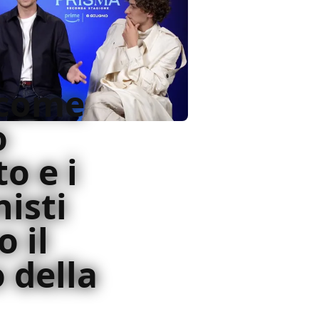
 come
o
o e i
isti
 il
 della