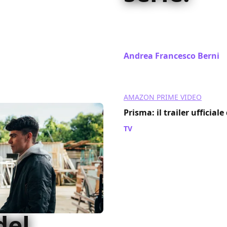
Come si misura il successo
abbiamo chiesto a Ludovic
Lorenzo Zurzolo, Chiara Bo
Andrea Francesco Berni
/
AMAZON PRIME VIDEO
Prisma: il trailer ufficial
TV
/ 13 mag 2024
del