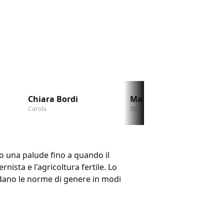
Chiara Bordi
Matteo Scattaretico
Carola
Ilo
no una palude fino a quando il
nista e l'agricoltura fertile. Lo
fidano le norme di genere in modi