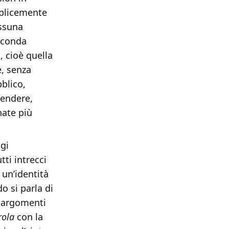
mplicemente
essuna
seconda
, cioè quella
e, senza
blico,
tendere,
nate più
gi
ti intrecci
 un’identità
o si parla di
n argomenti
rola
con la