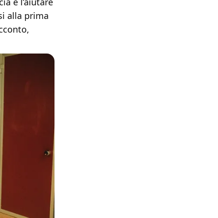
ia e l’aiutare
si alla prima
cconto,