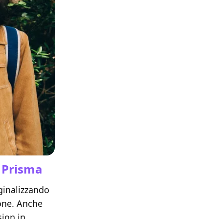
i Prisma
inalizzando
ione. Anche
sion in