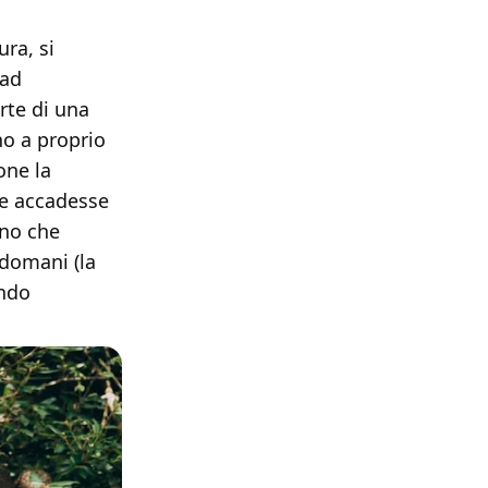
ra, si
 ad
rte di una
o a proprio
one la
he accadesse
eno che
 domani (la
ondo