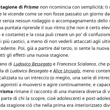
stagione di
Prisma
non ricomincia con semplicità; ti 
 le vicende come se non fosse passato un giorno dall
te senza nessun rodaggio o accompagnamento dello s
ma puntata riprende il suo ritmo (che non è certo ele
 e costante) e la cosa può creare un po' di confusion
i più caotici, a meno di non vederli attaccati agli ulti
edente. Poi, già a partire dal terzo, si sente la nuov
tti gli effetti una nuova stagione.
ano di
Ludovico Bessegato
e
Francesca Scialanca
, che p
la di
Ludovico Bessegato
e
Alice Urciuolo
, meno contem
calizzata su un intreccio (o meglio, una serie di intrec
tagonisti a muoversi e agire continuamente, e capace
Prisma
rimane il racconto di una maniera diversa di v
 parte di chi la scopre, cioè adolescenti e post-adole
a stagione ciò che nella prima era interiorizzato di