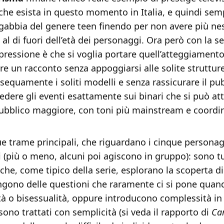
che esista in questo momento in Italia, e quindi se
 gabbia del genere teen finendo per non avere più n
a al di fuori dell’età dei personaggi. Ora però con la 
pressione è che si voglia portare quell’atteggiamento
re un racconto senza appoggiarsi alle solite struttur
sequamente i soliti modelli e senza rassicurare il pub
dere gli eventi esattamente sui binari che si può at
ubblico maggiore, con toni più mainstream e coordi
e trame principali, che riguardano i cinque personag
(più o meno, alcuni poi agiscono in gruppo): sono tut
che, come tipico della serie, esplorano la scoperta di
ngono delle questioni che raramente ci si pone quand
à o bisessualità, oppure introducono complessità i
 sono trattati con semplicità (si veda il rapporto di
Ca