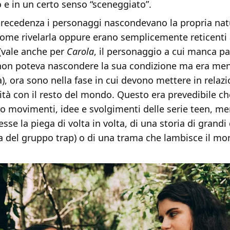
o e in un certo senso “sceneggiato”.
 precedenza i personaggi nascondevano la propria natu
ome rivelarla oppure erano semplicemente reticenti
 (vale anche per
Carola
, il personaggio a cui manca pa
on poteva nascondere la sua condizione ma era men
), ora sono nella fase in cui devono mettere in relazi
ità con il resto del mondo. Questo era prevedibile c
 movimenti, idee e svolgimenti delle serie teen, m
sse la piega di volta in volta, di una storia di grandi
ma del gruppo trap) o di una trama che lambisce il m