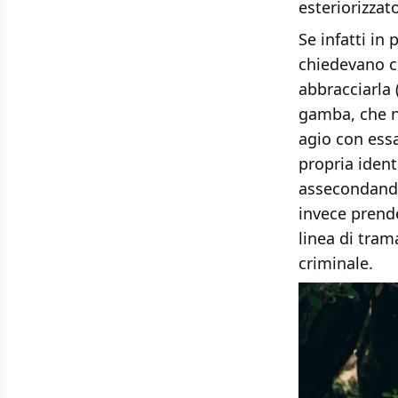
esteriorizzat
Se infatti in
chiedevano c
abbracciarla
gamba, che n
agio con essa
propria ident
assecondando
invece prende
linea di tra
criminale.