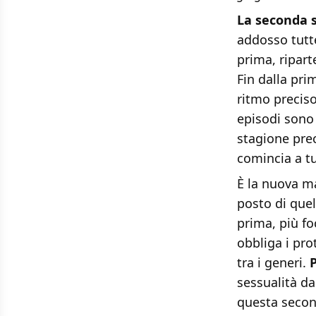
La seconda 
addosso tutte
prima, ripar
Fin dalla pri
ritmo preciso
episodi sono 
stagione prec
comincia a tu
È la nuova m
posto di quel
prima, più fo
obbliga i pro
tra i generi.
sessualità da
questa second