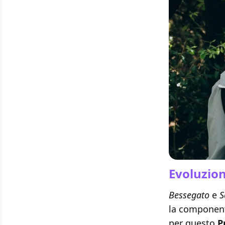
Evoluzion
Bessegato
e
S
la component
per questo
P