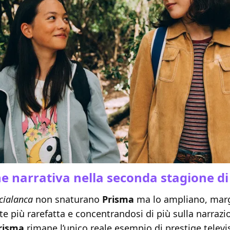
e narrativa nella seconda stagione d
cialanca
non snaturano
Prisma
ma lo ampliano, marg
e più rarefatta e concentrandosi di più sulla narraz
risma
rimane l’unico reale esempio di prestige televi