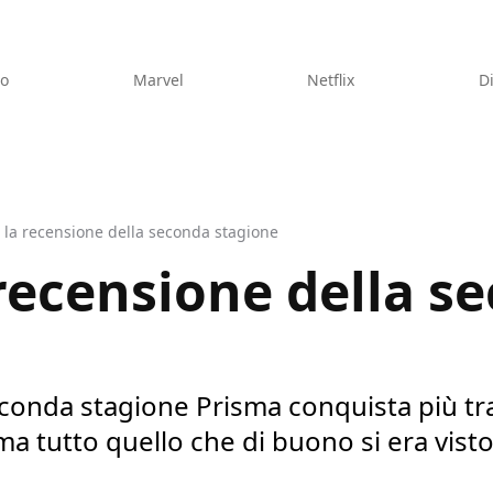
eo
Marvel
Netflix
D
 la recensione della seconda stagione
 recensione della s
seconda stagione Prisma conquista più t
a tutto quello che di buono si era vist