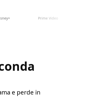
isney+
Prime Video
econda
rama e perde in
o