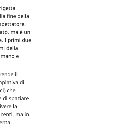
rigetta
a fine della
pettatore.
vato, ma è un
e. I primi due
mi della
a mano e
rende il
plativa di
ci) che
 di spaziare
ivere la
scenti, ma in
venta