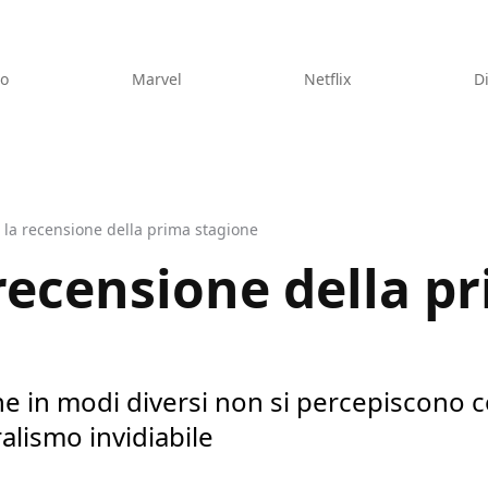
eo
Marvel
Netflix
D
 la recensione della prima stagione
 recensione della p
he in modi diversi non si percepiscono
alismo invidiabile