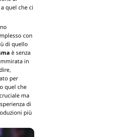
 a quel che ci
ono
omplesso con
iù di quello
isma
è senza
 ammirata in
dire,
cato per
do quel che
 cruciale ma
esperienza di
roduzioni più