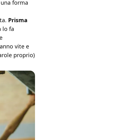
n una forma
ta.
Prisma
 lo fa
e
anno vite e
arole proprio)