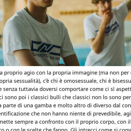
è a proprio agio con la propria immagine (ma non per
ropria sessualità), c’è chi è omosessuale, chi è bisessu
e senza tuttavia doversi comportare come ci sì aspe
i sono poi i classici bulli che classici non lo sono pe
a parte di una gamba e molto altro di diverso dal co
entificazione che non hanno niente di prevedibile, agi
mette sempre a confronto con il proprio corpo, con il
 o con le scelte che fanno. Gli intrecci come si conv