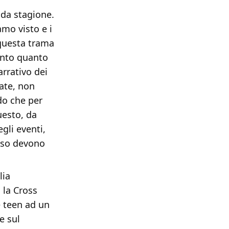
da stagione.
mo visto e i
 questa trama
anto quanto
arrativo dei
ate, non
do che per
uesto, da
gli eventi,
esso devono
lia
 la Cross
ie teen ad un
e sul