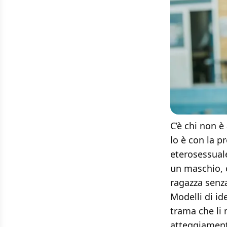
C’è chi non 
lo è con la p
eterosessual
un maschio, c
ragazza senz
Modelli di id
trama che li 
atteggiamento