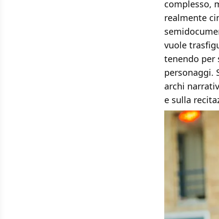
complesso, m
realmente ci
semidocument
vuole trasfig
tenendo per s
personaggi. 
archi narrativ
e sulla reci