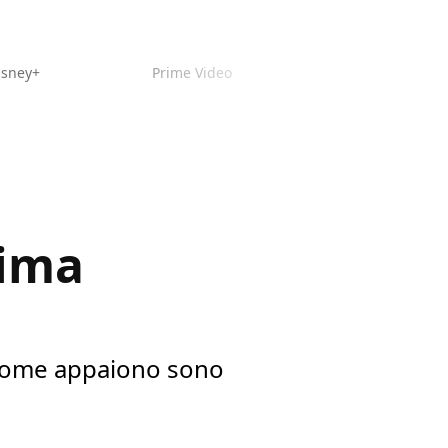
isney+
Prime Video
rima
 come appaiono sono