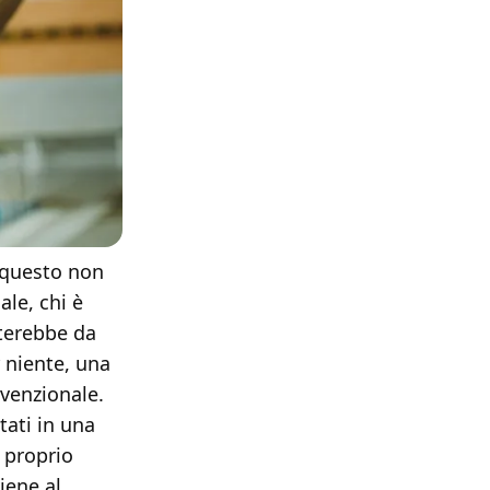
 questo non
ale, chi è
tterebbe da
r niente, una
nvenzionale.
tati in una
 proprio
iene al