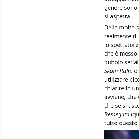
genere sono t
si aspetta.
Delle molte s
realmente di
lo spettatore
che è messo i
dubbio seria
Skam Italia
di
utilizzare pi
chiarire in u
avviene, che
che se si asc
Bessegato
(qu
tutto questo s