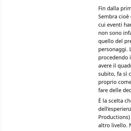
Fin dalla pri
Sembra cioè c
cui eventi ha
non sono inf
quello del pr
personaggi. 
procedendo i
avere il qua
subito, fa sì
proprio come
fare delle de
È la scelta c
dell’esperien
Productions
altro livello