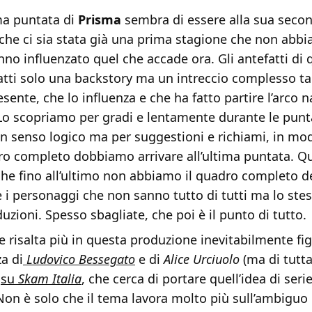
ma puntata di
Prisma
sembra di essere alla sua secon
he ci sia stata già una prima stagione che non abbia
nno influenzato quel che accade ora. Gli antefatti di
atti solo una backstory ma un intreccio complesso t
esente, che lo influenza e che ha fatto partire l’arco n
Lo scopriamo per gradi e lentamente durante le punt
n senso logico ma per suggestioni e richiami, in mo
dro completo dobbiamo arrivare all’ultima puntata. Q
 che fino all’ultimo non abbiamo il quadro completo de
 i personaggi che non sanno tutto di tutti ma lo st
duzioni. Spesso sbagliate, che poi è il punto di tutto.
he risalta più in questa produzione inevitabilmente fig
za di
Ludovico Bessegato
e di
Alice Urciuolo
(ma di tutta
)
su
Skam Italia
, che cerca di portare quell’idea di ser
. Non è solo che il tema lavora molto più sull’ambiguo 