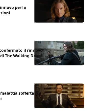
rinnovo per la
azioni
confermato il rinnovo
ff di The Walking Dead?
alattia sofferta sul
o