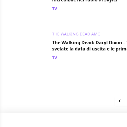
TV
/ 13 giu 2024
THE WALKING DEAD
AMC
The Walking Dead: Daryl Dixon - 
svelate la data di uscita e le prim
TV
/ 06 giu 2024