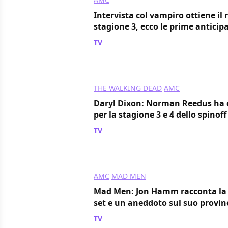
Intervista col vampiro ottiene il 
stagione 3, ecco le prime anticip
TV
/ 26 giu 2024
THE WALKING DEAD
AMC
Daryl Dixon: Norman Reedus ha 
per la stagione 3 e 4 dello spino
TV
/ 24 giu 2024
AMC
MAD MEN
Mad Men: Jon Hamm racconta la m
set e un aneddoto sul suo provin
TV
/ 23 giu 2024