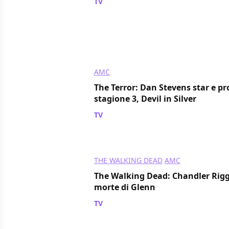
TV
/ 23 lug 2024
AMC
The Terror: Dan Stevens star e pr
stagione 3, Devil in Silver
TV
/ 18 lug 2024
THE WALKING DEAD
AMC
The Walking Dead: Chandler Rig
morte di Glenn
TV
/ 17 lug 2024