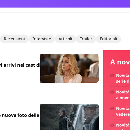
Recensioni
Interviste
Articoli
Trailer
Editoriali
A nov
i arrivi nel cast di
Novità
serie 
Novità 
a nove
Novità 
vedere
e nuove foto della
Novità 