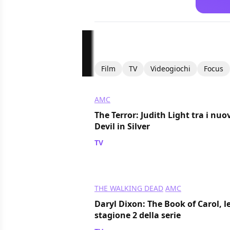
Film
TV
Videogiochi
Focus
AMC
The Terror: Judith Light tra i nuov
Devil in Silver
TV
/ 24 lug 2024
THE WALKING DEAD
AMC
Daryl Dixon: The Book of Carol, l
stagione 2 della serie