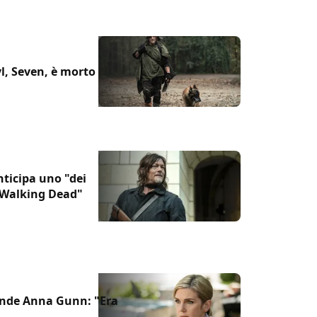
l, Seven, è morto
ticipa uno "dei
e Walking Dead"
ende Anna Gunn: "Era