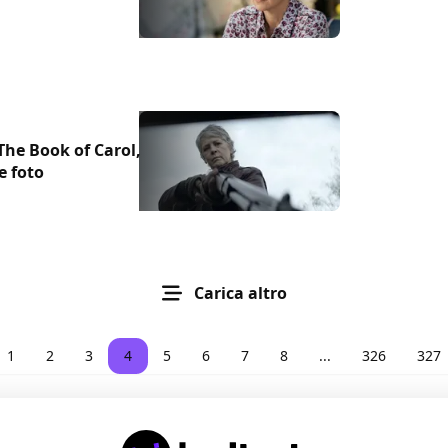
The Book of Carol,
e foto
Carica altro
1
2
3
4
5
6
7
8
...
326
327