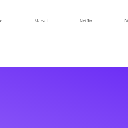
eo
Marvel
Netflix
D