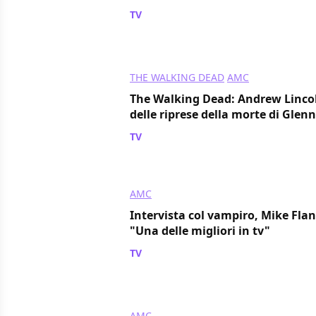
TV
/ 08 lug 2024
THE WALKING DEAD
AMC
The Walking Dead: Andrew Lincol
delle riprese della morte di Glenn
TV
/ 04 lug 2024
AMC
Intervista col vampiro, Mike Flan
"Una delle migliori in tv"
TV
/ 03 lug 2024
AMC