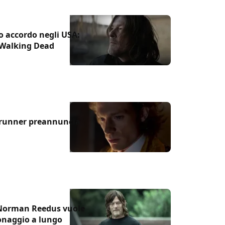
o accordo negli USA:
e Walking Dead
owrunner preannuncia
 Norman Reedus vuole
sonaggio a lungo