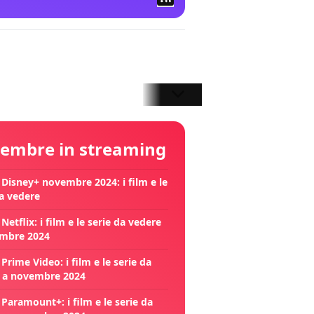
embre in streaming
 Disney+ novembre 2024: i film e le
da vedere
Netflix: i film e le serie da vedere
mbre 2024
Prime Video: i film e le serie da
 a novembre 2024
Paramount+: i film e le serie da