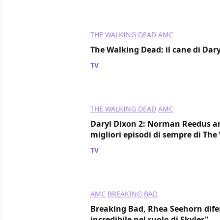
THE WALKING DEAD
AMC
The Walking Dead: il cane di Dary
TV
/ 15 giu 2024
THE WALKING DEAD
AMC
Daryl Dixon 2: Norman Reedus an
migliori episodi di sempre di Th
TV
/ 13 giu 2024
AMC
BREAKING BAD
Breaking Bad, Rhea Seehorn dif
incredibile nel ruolo di Skyler"