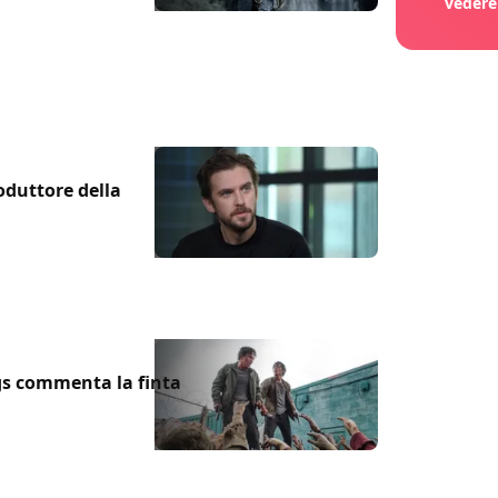
vedere
oduttore della
gs commenta la finta