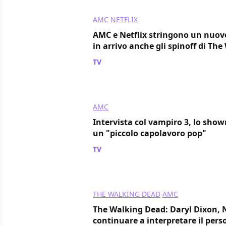
AMC
NETFLIX
AMC e Netflix stringono un nuov
in arrivo anche gli spinoff di Th
TV
/ 17 lug 2024
AMC
Intervista col vampiro 3, lo sh
un "piccolo capolavoro pop"
TV
/ 14 lug 2024
THE WALKING DEAD
AMC
The Walking Dead: Daryl Dixon,
continuare a interpretare il per