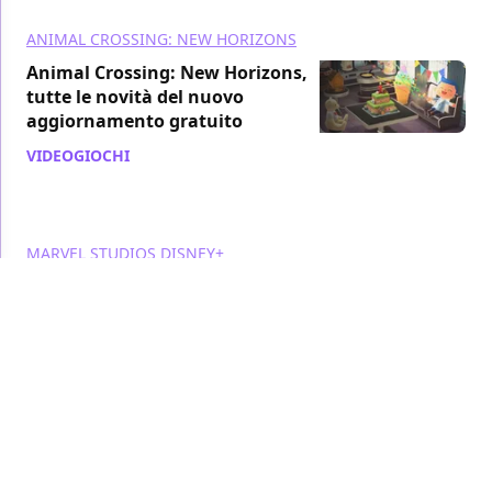
ANIMAL CROSSING: NEW HORIZONS
Animal Crossing: New Horizons,
tutte le novità del nuovo
aggiornamento gratuito
VIDEOGIOCHI
/ 17 mar 2021
MARVEL STUDIOS
DISNEY+
WandaVision, l'esilarante versione
di Agatha All Along... su Animal
Crossing!
TV
/ 06 mar 2021
NINTENDO
ANIMAL CROSSING: NEW