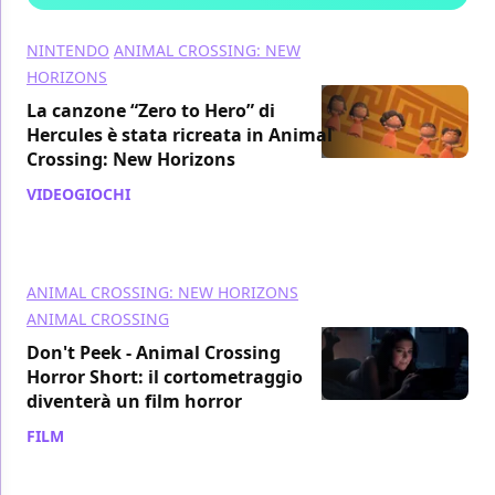
NINTENDO
ANIMAL CROSSING: NEW
HORIZONS
La canzone “Zero to Hero” di
Hercules è stata ricreata in Animal
Crossing: New Horizons
VIDEOGIOCHI
/ 03 apr 2021
ANIMAL CROSSING: NEW HORIZONS
ANIMAL CROSSING
Don't Peek - Animal Crossing
Horror Short: il cortometraggio
diventerà un film horror
FILM
/ 18 mar 2021