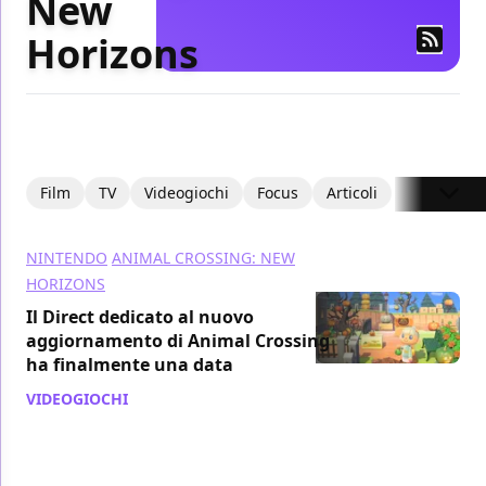
New
Horizons
Film
TV
Videogiochi
Focus
Articoli
NINTENDO
ANIMAL CROSSING: NEW
HORIZONS
Il Direct dedicato al nuovo
aggiornamento di Animal Crossing
ha finalmente una data
VIDEOGIOCHI
/ 06 ott 2021