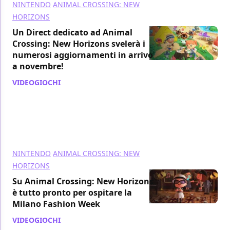
NINTENDO
ANIMAL CROSSING: NEW
HORIZONS
Un Direct dedicato ad Animal
Crossing: New Horizons svelerà i
numerosi aggiornamenti in arrivo
a novembre!
VIDEOGIOCHI
/ 24 set 2021
NINTENDO
ANIMAL CROSSING: NEW
HORIZONS
Su Animal Crossing: New Horizons
è tutto pronto per ospitare la
Milano Fashion Week
VIDEOGIOCHI
/ 21 set 2021