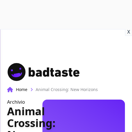
Recensioni
Format video
Marvel
Netflix
Disney+
Prime
X
Home
Animal Crossing: New Horizons
Archivio
Animal
Crossing: