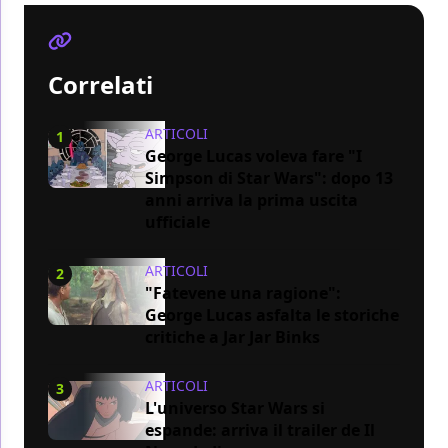
Correlati
ARTICOLI
1
George Lucas voleva fare "I
Simpson di Star Wars": dopo 13
anni arriva la prima uscita
ufficiale
ARTICOLI
2
"Fatevene una ragione":
George Lucas asfalta le storiche
critiche a Jar Jar Binks
ARTICOLI
3
L'universo Star Wars si
espande: arriva il trailer de Il