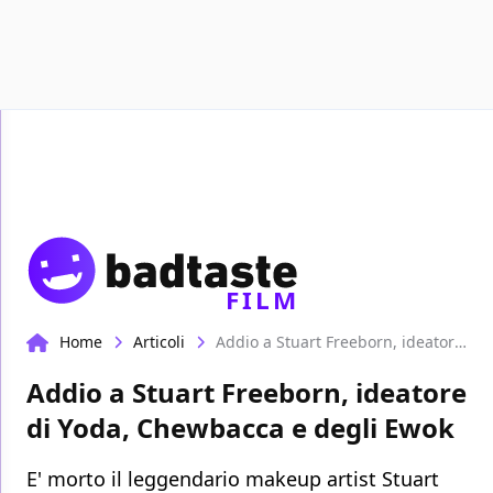
Recensioni
Format video
Marvel
Netflix
D
FILM
Home
Articoli
Addio a Stuart Freeborn, ideatore di Yoda, Chewbacca e degli Ewok
Addio a Stuart Freeborn, ideatore
di Yoda, Chewbacca e degli Ewok
E' morto il leggendario makeup artist Stuart