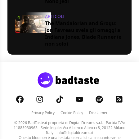
Nono Jedi
ARTICOLI
4
The Mandalorian and Grogu:
Jon Favreau svela gli omaggi a
Indiana Jones, Blade Runner (e
non solo)
Privacy Policy
Cookie Policy
Disclaimer
© 2026 BadTaste.it proprietà di
Digital Dreams s.r.l.
- Partita IVA:
11885930963 - Sede legale: Via Alberico Albricci 8, 20122 Milano
Italy -
info@digitaldreams.it
Questo blog non è una testata giornalistica, in quanto viene