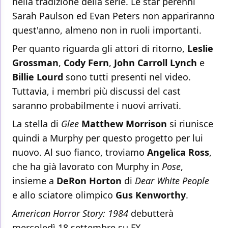
nella tradizione della serie. Le star perenni
Sarah Paulson ed Evan Peters non appariranno
quest'anno, almeno non in ruoli importanti.
Per quanto riguarda gli attori di ritorno,
Leslie
Grossman
,
Cody Fern
,
John Carroll Lynch
e
Billie Lourd
sono tutti presenti nel video.
Tuttavia, i membri più discussi del cast
saranno probabilmente i nuovi arrivati.
La stella di
Glee
Matthew Morrison
si riunisce
quindi a Murphy per questo progetto per lui
nuovo. Al suo fianco, troviamo
Angelica Ross
,
che ha già lavorato con Murphy in
Pose
,
insieme a
DeRon Horton
di
Dear White People
e allo sciatore olimpico
Gus Kenworthy
.
American Horror Story: 1984
debutterà
mercoledì 18 settembre su FX.