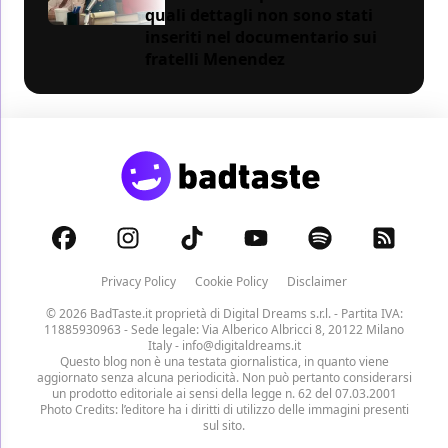
quali dettagli non sono stati
inseriti nel documentario sui
fratelli Menendez
Privacy Policy
Cookie Policy
Disclaimer
© 2026 BadTaste.it proprietà di
Digital Dreams s.r.l.
- Partita IVA:
11885930963 - Sede legale: Via Alberico Albricci 8, 20122 Milano
Italy -
info@digitaldreams.it
Questo blog non è una testata giornalistica, in quanto viene
aggiornato senza alcuna periodicità. Non può pertanto considerarsi
un prodotto editoriale ai sensi della legge n. 62 del 07.03.2001
Photo Credits: l’editore ha i diritti di utilizzo delle immagini presenti
sul sito.