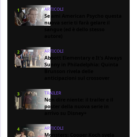
ARTICOLI
1
Se ami American Psycho questa
nuova serie ti farà gelare il
sangue (ed è dello stesso
autore)
ARTICOLI
2
Abbott Elementary e It's Always
Sunny in Philadelphia: Quinta
Brunson rivela delle
anticipazioni sul crossover
TRAILER
3
Non dire niente: il trailer e il
poster della nuova serie in
arrivo su Disney+
ARTICOLI
4
Monsters: Cooper Koch svela