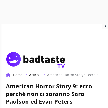
Recensioni
Format video
Marvel
Netflix
Disney+
Prime
X
TV
Home
Articoli
American Horror Story 9: ecco perché non ci saranno Sara Paulson ed Evan Peters
American Horror Story 9: ecco
perché non ci saranno Sara
Paulson ed Evan Peters