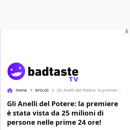
Recensioni
Format video
Marvel
Netflix
Disney+
Prime
X
TV
Home
Articoli
Gli Anelli del Potere: la premiere è stata vista da 25 milioni di persone nelle prime 24 ore!
Gli Anelli del Potere: la premiere
è stata vista da 25 milioni di
persone nelle prime 24 ore!