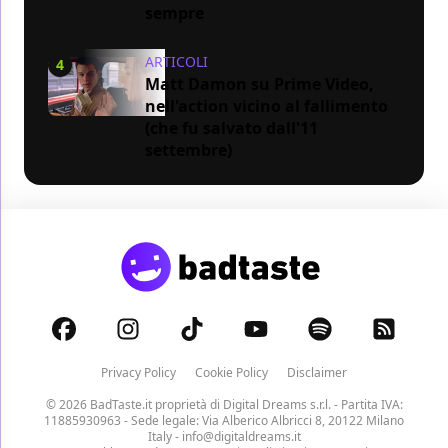
sempre
ARTICOLI
4
Matt Damon su Prime Video,
nell'action vicino al fallimento
(che fu salvato dall'11
settembre)
Privacy Policy
Cookie Policy
Disclaimer
© 2026 BadTaste.it proprietà di
Digital Dreams s.r.l.
- Partita IVA:
11885930963 - Sede legale: Via Alberico Albricci 8, 20122 Milano
Italy -
info@digitaldreams.it