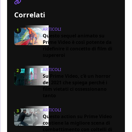
Correlati
ARTICOLI
1
Questo sequel animato su
Prime Video è così potente da
ridefinire il concetto di film di
supereroi
ARTICOLI
2
Su Prime Video, c'è un horror
del 2021 che spiega perché i
film vietati ci ossessionano
tanto
ARTICOLI
3
Questo action su Prime Video
contiene la migliore scena di
combattimento con coltelli di