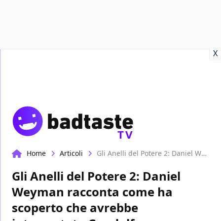
Recensioni
Format video
Marvel
Netflix
Disney+
Prime
X
TV
Home
Articoli
Gli Anelli del Potere 2: Daniel Weyman racconta come ha scoperto che avrebbe interpretato Gandalf
Gli Anelli del Potere 2: Daniel
Weyman racconta come ha
scoperto che avrebbe