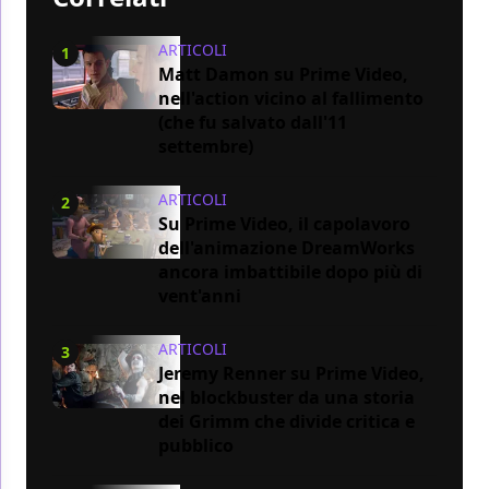
ARTICOLI
1
Matt Damon su Prime Video,
nell'action vicino al fallimento
(che fu salvato dall'11
settembre)
ARTICOLI
2
Su Prime Video, il capolavoro
dell'animazione DreamWorks
ancora imbattibile dopo più di
vent'anni
ARTICOLI
3
Jeremy Renner su Prime Video,
nel blockbuster da una storia
dei Grimm che divide critica e
pubblico