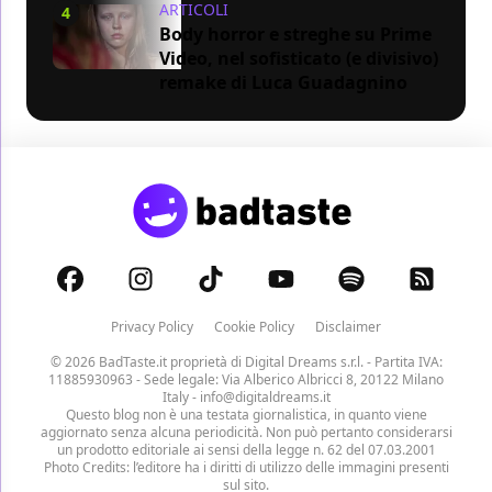
ARTICOLI
4
Body horror e streghe su Prime
Video, nel sofisticato (e divisivo)
remake di Luca Guadagnino
Privacy Policy
Cookie Policy
Disclaimer
© 2026 BadTaste.it proprietà di
Digital Dreams s.r.l.
- Partita IVA:
11885930963 - Sede legale: Via Alberico Albricci 8, 20122 Milano
Italy -
info@digitaldreams.it
Questo blog non è una testata giornalistica, in quanto viene
aggiornato senza alcuna periodicità. Non può pertanto considerarsi
un prodotto editoriale ai sensi della legge n. 62 del 07.03.2001
Photo Credits: l’editore ha i diritti di utilizzo delle immagini presenti
sul sito.