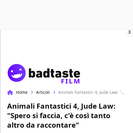
Recensioni
Format video
Marvel
Netflix
Disney+
Prime
X
FILM
Home
Articoli
Animali Fantastici 4, Jude Law: "Spero si faccia, c'è così tanto altro da raccontare"
Animali Fantastici 4, Jude Law:
"Spero si faccia, c'è così tanto
altro da raccontare"