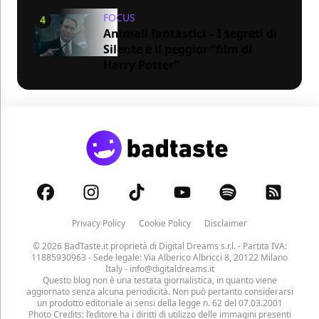
FOCUS
4
Animali fantastici – I segreti di
Silente è il peggior “film di
Harry Potter”
Privacy Policy
Cookie Policy
Disclaimer
© 2026 BadTaste.it proprietà di
Digital Dreams s.r.l.
- Partita IVA:
11885930963 - Sede legale: Via Alberico Albricci 8, 20122 Milano
Italy -
info@digitaldreams.it
Questo blog non è una testata giornalistica, in quanto viene
aggiornato senza alcuna periodicità. Non può pertanto considerarsi
un prodotto editoriale ai sensi della legge n. 62 del 07.03.2001
Photo Credits: l’editore ha i diritti di utilizzo delle immagini presenti