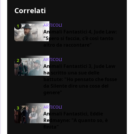
Correlati
ARTICOLI
1
Animali Fantastici 4, Jude Law:
"Spero si faccia, c'è così tanto
altro da raccontare"
ARTICOLI
2
Animali Fantastici 3, Jude Law
ha scritto una sue delle
battute: "Ho pensato che fosse
da Silente dire una cosa del
genere"
ARTICOLI
3
Animali Fantastici, Eddie
Redmayne: "A quanto so, è
finita"