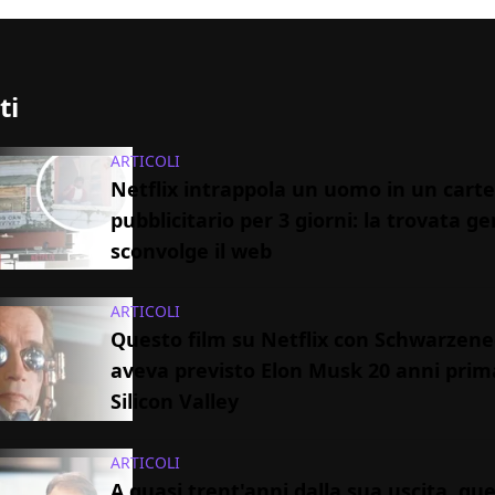
ti
ARTICOLI
Netflix intrappola un uomo in un carte
pubblicitario per 3 giorni: la trovata g
sconvolge il web
ARTICOLI
Questo film su Netflix con Schwarzen
aveva previsto Elon Musk 20 anni prim
Silicon Valley
ARTICOLI
A quasi trent'anni dalla sua uscita, que