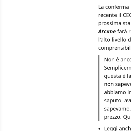
La conferma 
recente il CE
prossima sta
Arcane
farà r
l'alto livell
comprensibil
Non è anco
Sempliceme
questa è l
non sapeva
abbiamo ini
saputo, av
sapevamo, 
prezzo. Qu
Leggi anc