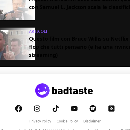
con Samuel L. Jackson scala le classific
ARTICOLI
Questo film con Bruce Willis su Netflix 
flop che tutti pensano (e ha una rivinci
streaming)
Privacy Policy
Cookie Policy
Disclaimer