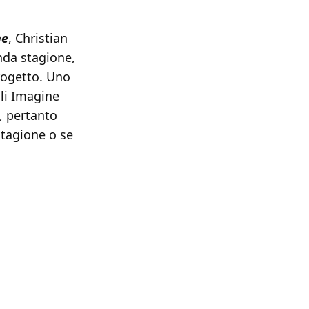
ne
, Christian
nda stagione,
rogetto. Uno
gli Imagine
, pertanto
stagione o se