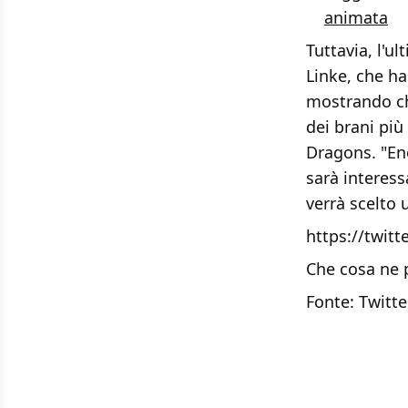
animata
Tuttavia, l'
Linke, che h
mostrando ch
dei brani più
Dragons. "Ene
sarà interes
verrà scelto
https://twit
Che cosa ne 
Fonte:
Twitte