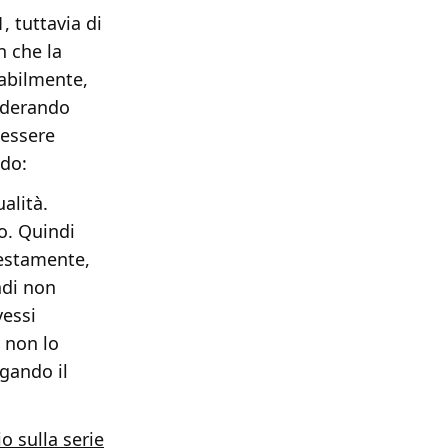
, tuttavia di
n che la
babilmente,
siderando
 essere
ndo:
alità.
o. Quindi
nestamente,
ndi non
vessi
 non lo
gando il
o sulla serie