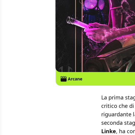
Arcane
La prima sta
critico che d
riguardante l
seconda stag
Linke
, ha co