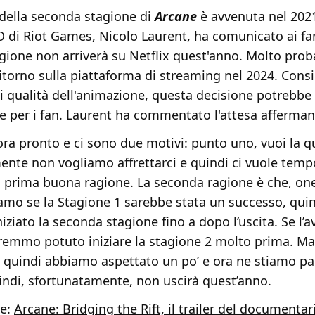
della seconda stagione di
Arcane
è avvenuta nel 2021
O di Riot Games, Nicolo Laurent, ha comunicato ai fa
gione non arriverà su Netflix quest'anno. Molto pro
itorno sulla piattaforma di streaming nel 2024. Con
o di qualità dell'animazione, questa decisione potrebbe
e per i fan. Laurent ha commentato l'attesa afferma
ra pronto e ci sono due motivi: punto uno, vuoi la qu
nte non vogliamo affrettarci e quindi ci vuole temp
a prima buona ragione. La seconda ragione è che, o
mo se la Stagione 1 sarebbe stata un successo, qui
ziato la seconda stagione fino a dopo l’uscita. Se l’a
remmo potuto iniziare la stagione 2 molto prima. Ma
quindi abbiamo aspettato un po’ e ora ne stiamo pa
indi, sfortunatamente, non uscirà quest’anno.
he:
Arcane: Bridging the Rift, il trailer del documentari