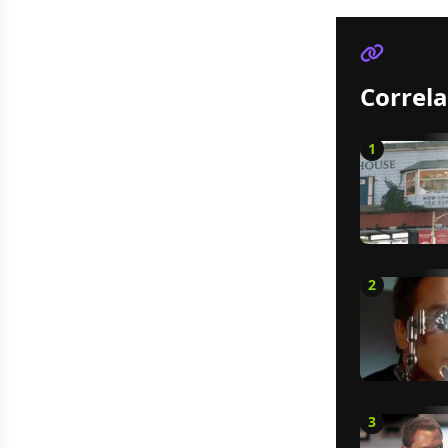
Correla
1
2
3