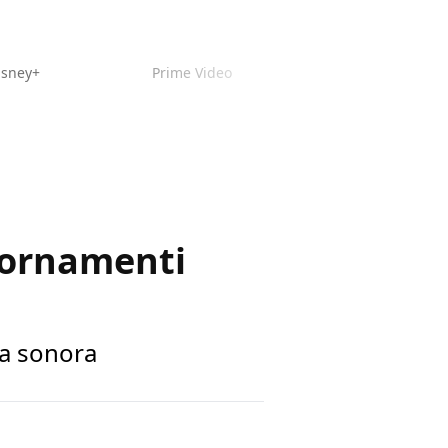
isney+
Prime Video
iornamenti
na sonora