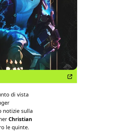
nto di vista
nger
 notizie sulla
nner
Christian
o le quinte.