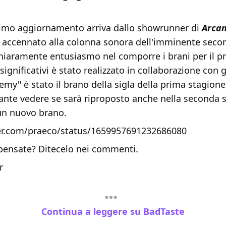
ultimo aggiornamento arriva dallo showrunner di
Arca
a accennato alla colonna sonora dell'imminente seco
iaramente entusiasmo nel comporre i brani per il p
 significativi è stato realizzato in collaborazione con 
my" è stato il brano della sigla della prima stagione
sante vedere se sarà riproposto anche nella seconda 
 un nuovo brano.
ter.com/praeco/status/1659957691232686080
pensate? Ditecelo nei commenti.
r
Continua a leggere su BadTaste