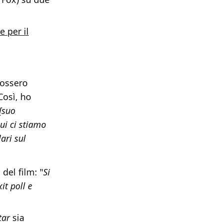
e per il
fossero
Così, ho
[suo
cui ci stiamo
ari sul
del film: "
Si
it poll e
tar
sia