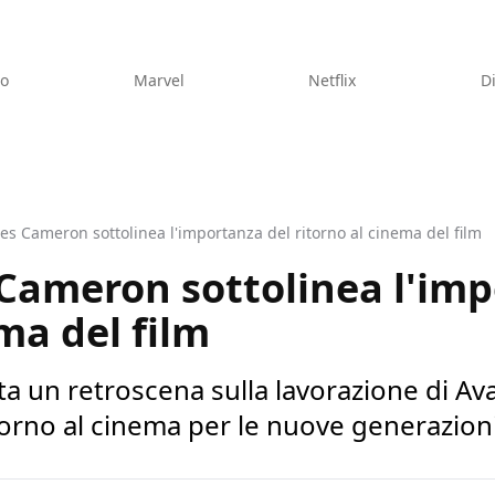
eo
Marvel
Netflix
D
es Cameron sottolinea l'importanza del ritorno al cinema del film
Cameron sottolinea l'imp
ma del film
 un retroscena sulla lavorazione di Ava
torno al cinema per le nuove generazion