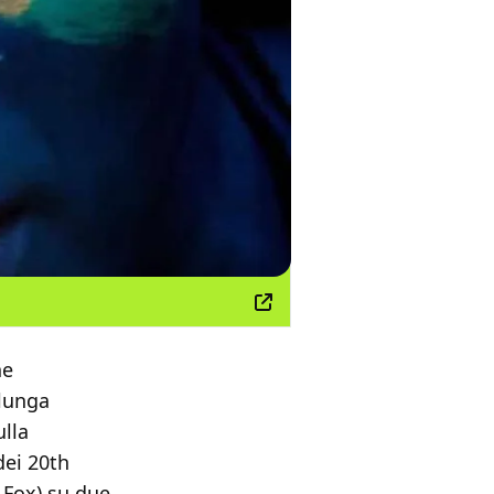
ne
lunga
lla
dei 20th
 Fox) su due