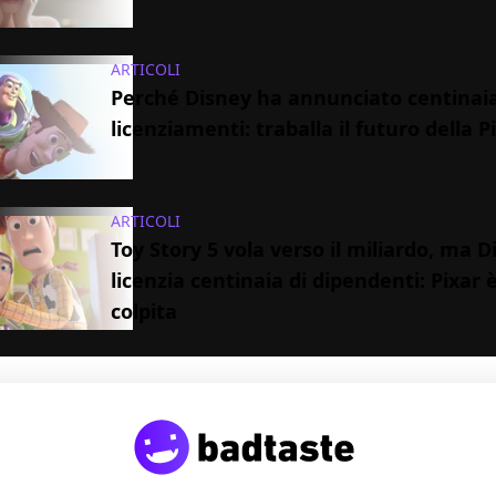
ARTICOLI
Perché Disney ha annunciato centinaia
licenziamenti: traballa il futuro della P
ARTICOLI
Toy Story 5 vola verso il miliardo, ma D
licenzia centinaia di dipendenti: Pixar è
colpita