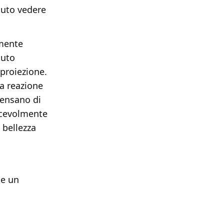
tuto vedere
amente
tuto
 proiezione.
la reazione
pensano di
iacevolmente
 bellezza
te un