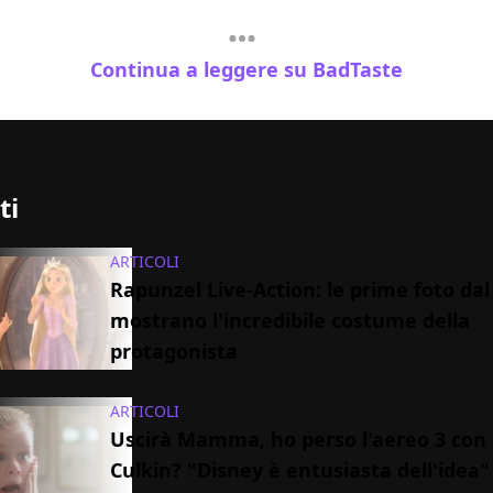
Continua a leggere su BadTaste
ti
ARTICOLI
Rapunzel Live-Action: le prime foto dal
mostrano l'incredibile costume della
protagonista
ARTICOLI
Uscirà Mamma, ho perso l'aereo 3 con
Culkin? "Disney è entusiasta dell'idea"