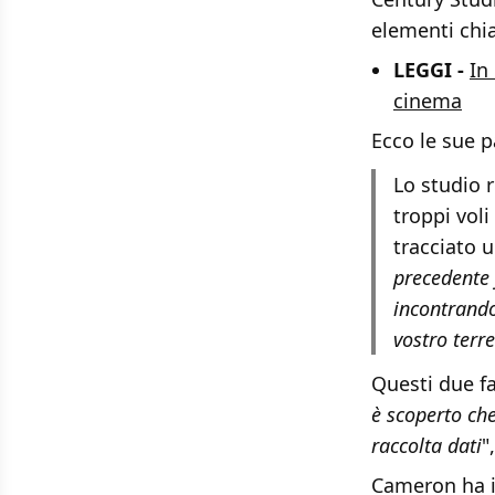
elementi chi
LEGGI -
In
cinema
Ecco le sue p
Lo studio r
troppi vol
tracciato u
precedente f
incontrando
vostro terr
Questi due fa
è scoperto che
raccolta dati
"
Cameron ha in