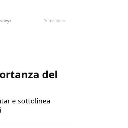
isney+
Prime Video
ortanza del
tar e sottolinea
i