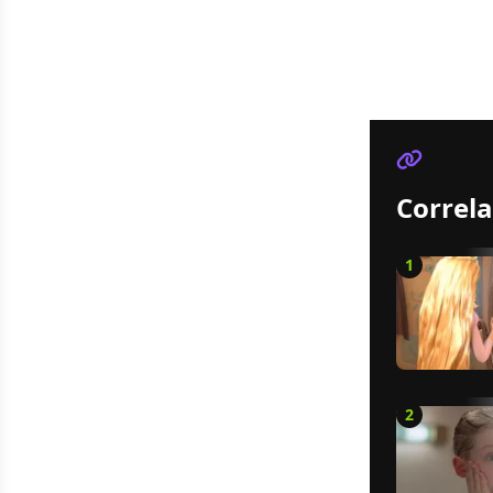
Correla
1
2