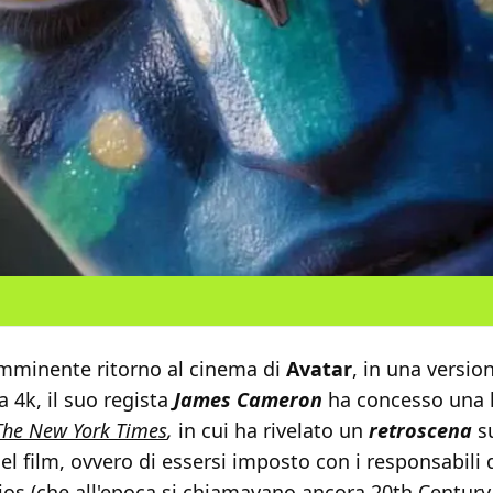
'imminente ritorno al cinema di
Avatar
, in una versio
a 4k, il suo regista
James Cameron
ha concesso una 
The New York Times
,
in cui ha rivelato un
retroscena
su
el film, ovvero di essersi imposto con i responsabili 
ios (che all'epoca si chiamavano ancora 20th Century