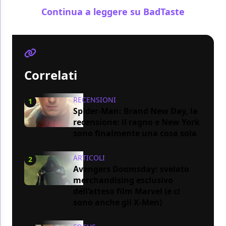
Continua a leggere su BadTaste
Correlati
RECENSIONI
1
Spider-Man: Brand New Day, la
recensione: il ragno e New York
sono finalmente una cosa sola
ARTICOLI
2
Avengers Doomsday: svelato
merchandising esclusivo
dell’atteso film Marvel (e ci
sono anche gli X-Men)