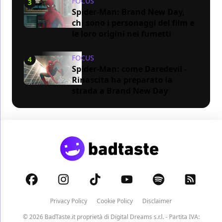
FOCUS
3
Spider-Man: Brand New Day,
chi sono i personaggi del film e
le loro origini nei fumetti
FOCUS
4
Spider-Man: come Daredevil -
Rinascita ha preparato la
strada a Brand New Day
Privacy Policy
Cookie Policy
Disclaimer
© 2026 BadTaste.it proprietà di
Digital Dreams s.r.l.
- Partita IVA: