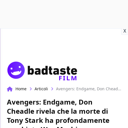
Recensioni
Format video
Marvel
Netflix
Disney+
Prime
X
FILM
Home
Articoli
Avengers: Endgame, Don Cheadle rivela che la morte di Tony Stark ha profondamente cambiato War Machine
Avengers: Endgame, Don
Cheadle rivela che la morte di
Tony Stark ha profondamente