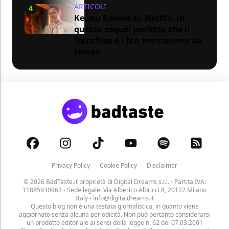
ARTICOLI
4
Keanu Reeves su Netflix, in
questo sequel perfetto che il
franchise e i fan meritavano da
tempo
Privacy Policy
Cookie Policy
Disclaimer
© 2026 BadTaste.it proprietà di
Digital Dreams s.r.l.
- Partita IVA:
11885930963 - Sede legale: Via Alberico Albricci 8, 20122 Milano
Italy -
info@digitaldreams.it
Questo blog non è una testata giornalistica, in quanto viene
aggiornato senza alcuna periodicità. Non può pertanto considerarsi
un prodotto editoriale ai sensi della legge n. 62 del 07.03.2001