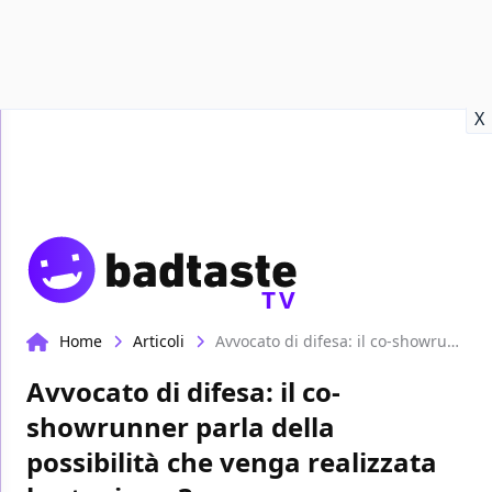
Recensioni
Format video
Marvel
Netflix
Disney+
Prime
X
TV
Home
Articoli
Avvocato di difesa: il co-showrunner parla della possibilità che venga realizzata la stagione 3
Avvocato di difesa: il co-
showrunner parla della
possibilità che venga realizzata