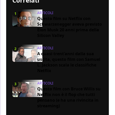
Correlati
ARTICOLI
1
Questo film su Netflix con
Schwarzenegger aveva previsto
Elon Musk 20 anni prima della
Silicon Valley
ARTICOLI
2
A quasi trent'anni dalla sua
uscita, questo film con Samuel
L. Jackson scala le classifiche
Netflix
ARTICOLI
3
Questo film con Bruce Willis su
Netflix non è il flop che tutti
pensano (e ha una rivincita in
streaming)