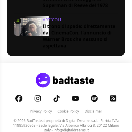
Superman di Reeve del 1978
ARTICOLI
4
Il trono di spade: direttamente
dal CinemaCon, l'annuncio di
Warner Bros che nessuno si
aspettava
Privacy Policy
Cookie Policy
Disclaimer
© 2026 BadTaste.it proprietà di
Digital Dreams s.r.l.
- Partita IVA:
11885930963 - Sede legale: Via Alberico Albricci 8, 20122 Milano
Italy -
info@digitaldreams.it