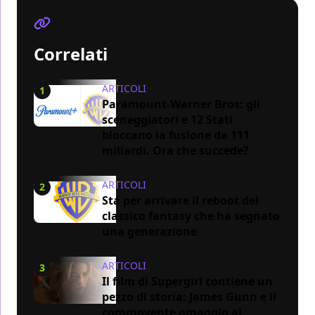
Correlati
ARTICOLI
1
Paramount-Warner Bros: gli
sceneggiatori e 12 Stati
bloccano la fusione da 111
miliardi. Ora che succede?
ARTICOLI
2
Sta per arrivare il reboot del
classico fantasy che ha segnato
una generazione
ARTICOLI
3
Il film di Supergirl contiene un
pezzo di storia: James Gunn e il
commovente omaggio al