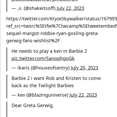
— 𝓐. (@shakeitsoff)
July 22, 2023
https://twitter.com/KryzeSkywalker/status/1679
ref_src=twsrc%5Etfw%7Ctwcamp%5Etweetembed
sequel-margot-robbie-ryan-gosling-greta-
gerwig-fans-wishlist%2F
He needs to play a ken in Barbie 2
pic.twitter.com/SanophgoGk
— ikaris (@houseofsentry)
July 20, 2023
Barbie 2 i want Rob and Kristen to come
back as the Twilight Barbies
— kev (@bIazinguniverse)
July 22, 2023
Dear Greta Gerwig,