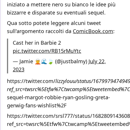
iniziato a mettere nero su bianco le idee più
bizzarre e disparate su eventuali sequel.
Qua sotto potete leggere alcuni tweet
sull'argomento raccolti da
ComicBook.com
:
Cast her in Barbie 2
pic.twitter.com/RB15rMuYtc
— Jamie 🧝🌊🍃 (@justbalmy)
July 22,
2023
https://twitter.com/
lizzylouu/status/167997947494
ref_src=twsrc%5Etfw%7Ctwcamp%5Etweetembed%7
sequel-margot-robbie-ryan-gosling-greta-
gerwig-fans-wishlist%2F
https://twitter.com/srsl777/status/168280914360
ref_src=twsrc%5Etfw%7Ctwcamp%5Etweetembed