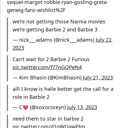
sequel-margot-robbie-ryan-gosling-greta-
gerwig-fans-wishlist%2F
we’re not getting those Narnia movies
we’re getting Barbie 2 and Barbie 3
— nick___adams (@nick___adams)
July 22,
2023
Can’t wait for 2 Barbie 2 Furious
pic.twitter.com/f77nGQPeN4
— Kim Bhasin (@KimBhasin)
July 21, 2023
alll I know is halle better get the call for a
role in Barbie 2
— C💗 (@xoxocoreyn)
July 13, 2023
need them to star in barbie 2
pic.twitter.com/d1gWQawPIm