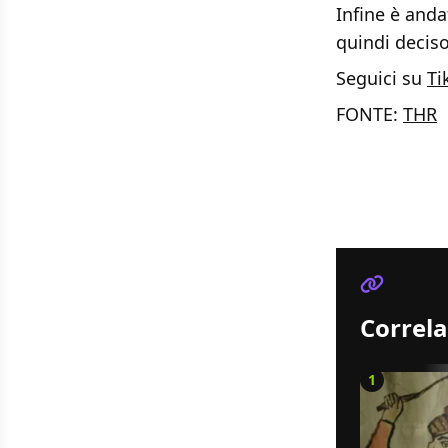
Infine è anda
quindi deciso
Seguici su
Ti
FONTE:
THR
Correla
1