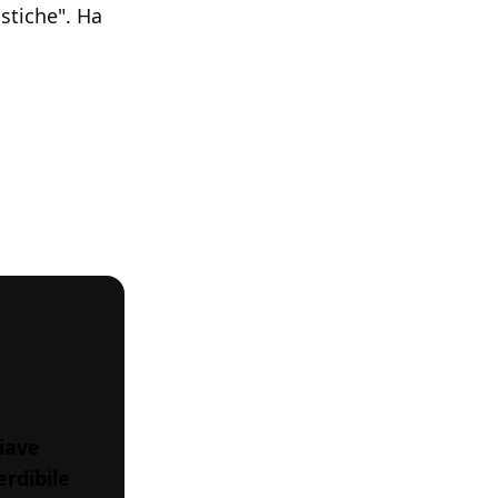
stiche". Ha
hiave
erdibile