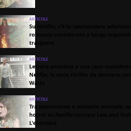
ARTICOLI
Su Netflix, c'è lo spettacolare adattam
romanzo considerato a lungo impossibi
trasporre
ARTICOLI
Lettere anonime e una casa maledetta
Netflix, la serie thriller da divorare c
Watts
ARTICOLI
Tra possessione e malattia mentale: q
horror su Netflix riunisce Law and Ord
L'esorcista