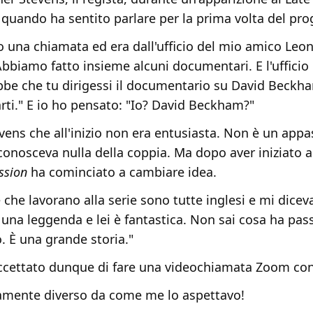
quando ha sentito parlare per la prima volta del pro
o una chiamata ed era dall'ufficio del mio amico Leo
Abbiamo fatto insieme alcuni documentari. E l'ufficio
bbe che tu dirigessi il documentario su David Beckh
arti." E io ho pensato: "Io? David Beckham?"
ens che all'inizio non era entusiasta. Non è un appa
conosceva nulla della coppia. Ma dopo aver iniziato a
ssion
ha cominciato a cambiare idea.
 che lavorano alla serie sono tutte inglesi e mi dicev
è una leggenda e lei è fantastica. Non sai cosa ha pas
. È una grande storia."
ccettato dunque di fare una videochiamata Zoom con i
amente diverso da come me lo aspettavo!