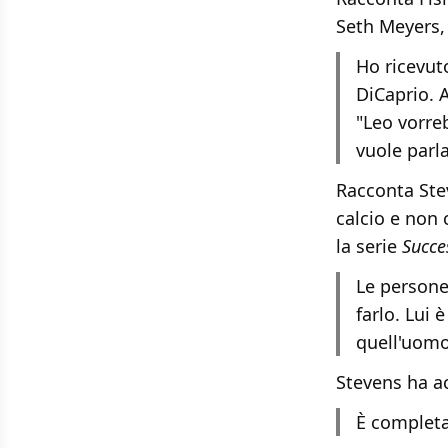
Seth Meyers, 
Ho ricevut
DiCaprio. 
"Leo vorre
vuole parl
Racconta Stev
calcio e non 
la serie
Succe
Le persone
farlo. Lui 
quell'uomo
Stevens ha a
È complet