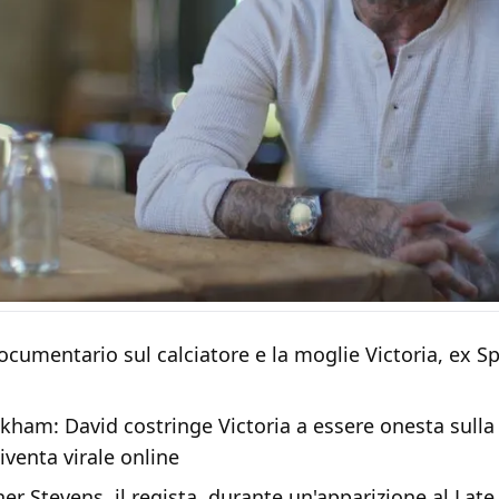
 documentario sul calciatore e la moglie Victoria, ex Sp
kham: David costringe Victoria a essere onesta sulla
diventa virale online
er Stevens, il regista, durante un'apparizione al Late