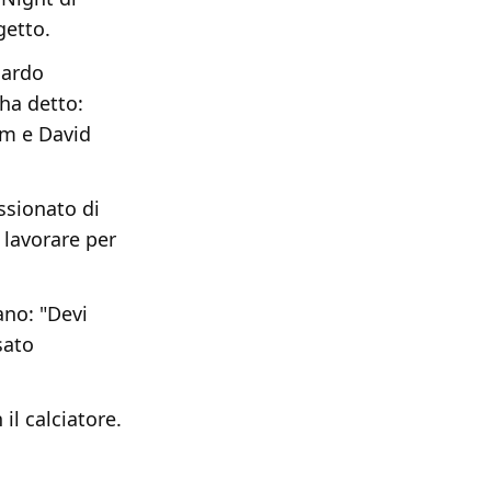
getto.
nardo
 ha detto:
am e David
ssionato di
 lavorare per
ano: "Devi
sato
l calciatore.