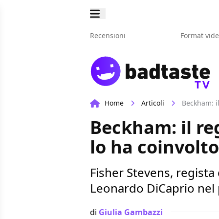
Recensioni
Format vid
TV
Home
Articoli
Beckham: il
Beckham: il re
lo ha coinvolt
Fisher Stevens, regist
Leonardo DiCaprio nel
di
Giulia Gambazzi