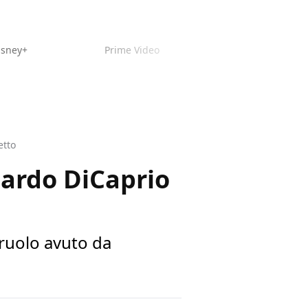
isney+
Prime Video
etto
nardo DiCaprio
 ruolo avuto da