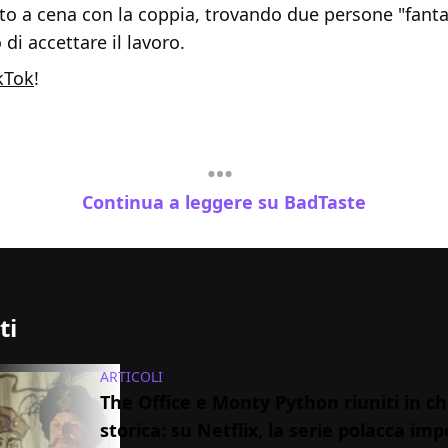
to a cena con la coppia, trovando due persone "fanta
 di accettare il lavoro.
kTok
!
Continua a leggere su BadTaste
ti
ARTICOLI
The Office e Monty Python riuniti in c
storica: su Netflix, la serie polacca imp